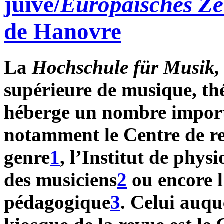
juive/
Europäisches Ze
de Hanovre
La
Hochschule für Musik,
supérieure de musique, th
héberge un nombre importa
notamment le Centre de re
genre
1
, l’Institut de phys
des musiciens
2
ou encore l
pédagogique
3
. Celui auqu