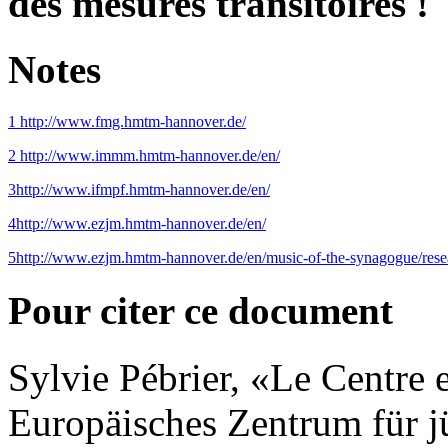
des mesures transitoires !
Notes
1
http://www.fmg.hmtm-hannover.de/
2
http://www.immm.hmtm-hannover.de/en/
3
http://www.ifmpf.hmtm-hannover.de/en/
4
http://www.ezjm.hmtm-hannover.de/en/
5
http://www.ezjm.hmtm-hannover.de/en/music-of-the-synagogue/rese
Pour citer ce document
Sylvie
Pébrier
, «Le Centre 
Europäisches Zentrum für 