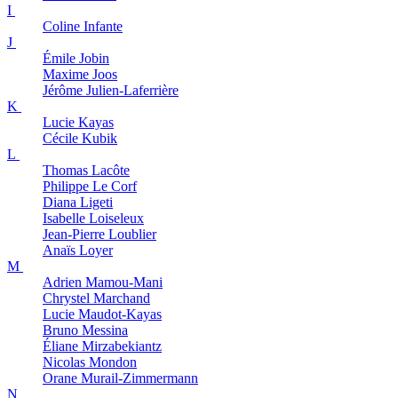
I
Coline
Infante
J
Émile
Jobin
Maxime
Joos
Jérôme
Julien-Laferrière
K
Lucie
Kayas
Cécile
Kubik
L
Thomas
Lacôte
Philippe
Le Corf
Diana
Ligeti
Isabelle
Loiseleux
Jean-Pierre
Loublier
Anaïs
Loyer
M
Adrien
Mamou-Mani
Chrystel
Marchand
Lucie
Maudot-Kayas
Bruno
Messina
Éliane
Mirzabekiantz
Nicolas
Mondon
Orane
Murail-Zimmermann
N