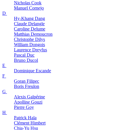
Nicholas
Cook
Manuel
Cornejo
D
Hy-Khang
Dang
Claude
Delangle
Caroline
Delume
Matthias
Demoucron
Christophe
Dilys
William
Dongois
Laurence
Dreyfus
Pascal
Duc
Bruno
Ducol
E
Dominique
Escande
F
Goran
Filipec
Boris
Freulon
G
Alexis
Galpérine
Apolline
Gouzi
Pierre
Goy
H
Patrick
Hala
Clément
Himbert
Chia-Yu
Hsu