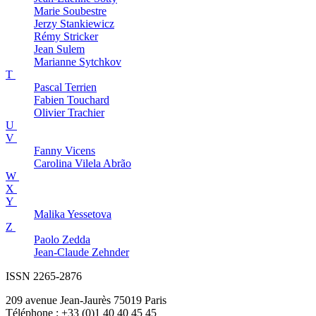
Marie
Soubestre
Jerzy
Stankiewicz
Rémy
Stricker
Jean
Sulem
Marianne
Sytchkov
T
Pascal
Terrien
Fabien
Touchard
Olivier
Trachier
U
V
Fanny
Vicens
Carolina
Vilela Abrão
W
X
Y
Malika
Yessetova
Z
Paolo
Zedda
Jean-Claude
Zehnder
ISSN 2265-2876
209 avenue Jean-Jaurès 75019 Paris
Téléphone : +33 (0)1 40 40 45 45