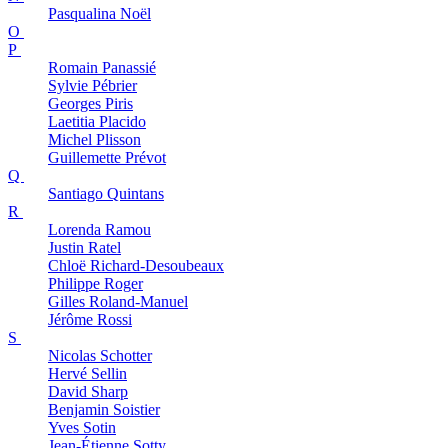
Pasqualina
Noël
O
P
Romain
Panassié
Sylvie
Pébrier
Georges
Piris
Laetitia
Placido
Michel
Plisson
Guillemette
Prévot
Q
Santiago
Quintans
R
Lorenda
Ramou
Justin
Ratel
Chloë
Richard-Desoubeaux
Philippe
Roger
Gilles
Roland-Manuel
Jérôme
Rossi
S
Nicolas
Schotter
Hervé
Sellin
David
Sharp
Benjamin
Soistier
Yves
Sotin
Jean-Étienne
Sotty