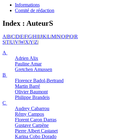
Informations
Comité de rédaction
Index : AuteurS
A
|
B
|
C
|
D
|
E
|
F
|
G
|
H
|
I
|
J
|
K
|
L
|
M
|
N
|
O
|
P
|
Q
|
R
S
|
T
|
U
|
V
|
W
|
X
|
Y
|
Z
|
A
Adrien
Alix
Pauline
Amar
Gretchen
Amussen
B
Florence
Badol-Bertrand
Martin
Barré
Olivier
Baumont
Philippe
Brandeis
C
Audrey
Cabarrou
Rémy
Campos
Florent
Caron Darras
Gustave
Carpène
Pierre Albert
Castanet
Karina
Cobo Dorado