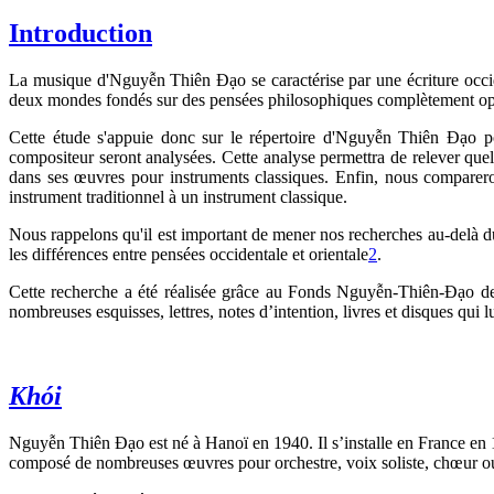
Introduction
La musique d'Nguyễn Thiên Đạo se caractérise par une écriture occid
deux mondes fondés sur des pensées philosophiques complètement oppo
Cette étude s'appuie donc sur le répertoire d'Nguyễn Thiên Đạo po
compositeur seront analysées. Cette analyse permettra de relever quelq
dans ses œuvres pour instruments classiques. Enfin, nous comparero
instrument traditionnel à un instrument classique.
Nous rappelons qu'il est important de mener nos recherches au-delà du
les différences entre pensées occidentale et orientale
2
.
Cette recherche a été réalisée grâce au Fonds Nguyễn-Thiên-Đạo de 
nombreuses esquisses, lettres, notes d’intention, livres et disques qui l
Khói
Nguyễn Thiên Đạo est né à Hanoï en 1940. Il s’installe en France en 19
composé de nombreuses œuvres pour orchestre, voix soliste, chœur ou 