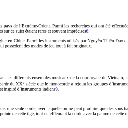
 pays de l’Extrême-Orient. Parmi les recherches qui ont été effectuées 
s sur ce sujet étaient rares et souvent imprécises
8
.
rigine en Chine. Parmi les instruments utilisés par Nguyễn Thiên Đạo 
ui possèdent des modes de jeu tout à fait originaux.
ans les différents ensembles musicaux de la cour royale du Vietnam, le m
e
 partir du XX
siècle que le monocorde a rejoint les groupes d’instrume
st inspiré d’instruments indiens
9
.
, une seule corde, avec laquelle on ne peut produire que des sons har
 pointe de cette tige, tout en effleurant la corde avec la paume de cet