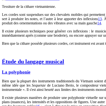
Tessiture de la cithare vietnamienne.
Les cordes sont suspendues sur des chevalets mobiles qui permettent a
sert à produire les notes, et l’autre à leur apporter des inflexions
13
. 
produit des ornementations ou des vibratos avec sa main gauche
14
.
Il existe plusieurs techniques pour générer ces inflexions : le musici
immédiatement après (comme une broderie), ou encore appuyer sur un
Bien que la cithare possède plusieurs cordes, cet instrument est avant
Étude du langage musical
La polyphonie
Bien que la plupart des instruments traditionnels du Vietnam soien
même idée que les
Sequenze
de Luciano Berio, le compositeur vietn
instrumentale ». Il s'est ainsi heurté aux limites des instruments monod
Il existe plusieurs manières de produire une polyphonie virtuelle sur u
plans (nuances), les intensités et les oppositions de figures. Une aut