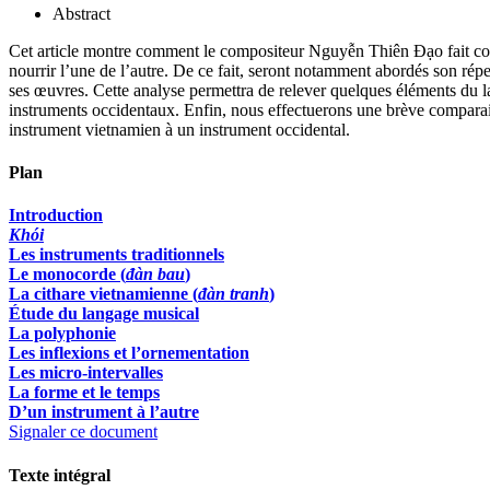
Abstract
Cet article montre comment le compositeur Nguyễn Thiên Đạo fait co
nourrir l’une de l’autre. De ce fait, seront notamment abordés son ré
ses œuvres. Cette analyse permettra de relever quelques éléments du la
instruments occidentaux. Enfin, nous effectuerons une brève comparai
instrument vietnamien à un instrument occidental.
Plan
Introduction
Khói
Les instruments traditionnels
Le monocorde (
đàn bau
)
La cithare vietnamienne (
đàn tranh
)
Étude du langage musical
La polyphonie
Les inflexions et l’ornementation
Les micro-intervalles
La forme et le temps
D’un instrument à l’autre
Signaler ce document
Texte intégral