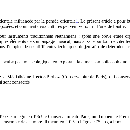
entale influencée par la pensée orientale
1
. Le présent article a pour
sées, et comment deux cultures peuvent se nourrir l’une de l’autre.
ur instruments traditionnels vietnamiens : après une brève étude org
ues éléments de son langage musical, mais aussi et surtout de citer les
ns l’emploi de ces différentes techniques de jeu afin de déterminer 
 seul aspect musicologique, en explorant la dimension philosophique no
la Médiathèque Hector-Berlioz (Conservatoire de Paris), qui conserve
ui sont consacrés.
53 et intègre en 1963 le Conservatoire de Paris, où il obtient le Premi
ensemble de chambre. Il meurt en 2015, à l’âge de 75 ans, à Paris.