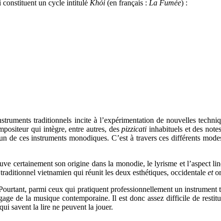
 constituent un cycle intitulé
Khói
(en français :
La Fumée
) :
struments traditionnels incite à l’expérimentation de nouvelles techni
positeur qui intègre, entre autres, des
pizzicati
inhabituels et des note
un de ces instruments monodiques. C’est à travers ces différents modes 
 certainement son origine dans la monodie, le lyrisme et l’aspect liné
 traditionnel vietnamien qui réunit les deux esthétiques, occidentale
et
or
Pourtant, parmi ceux qui pratiquent professionnellement un instrument tr
angage de la musique contemporaine. Il est donc assez difficile de res
ui savent la lire ne peuvent la jouer.