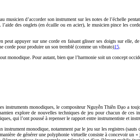
u musicien d’accorder son instrument sur les notes de l’échelle pentaton
À l’aide des onglets (en écaille ou en acier), le musicien pince les cord
en peut appuyer sur une corde en faisant glisser ses doigts sur elle, d
e corde pour produire un son tremblé (comme un vibrato)
15
.
 tout monodique. Pour autant, bien que l’harmonie soit un concept occid
t des instruments monodiques, le compositeur Nguyễn Thiên Đạo a touj
amien explore de nouvelles techniques de jeu pour chacun de ces ins
iques, qui l’ont poussé à repenser le rapport entre instrumentiste et inst
n instrument monodique, notamment par le jeu sur les registres (sauts dis
re manière de générer une polyphonie virtuelle consiste à concevoir un «