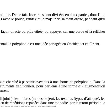
ique. De ce fait, les cordes sont divisées en deux parties, dont l'une
es avec le pouce, l’index et le majeur de sa main droite, pendant qu’il
e façon directe ou plus étirée, ou appuyer sur une corde et la relâcher
ental, la polyphonie est une idée partagée en Occident et en Orient.
ours cherché à parvenir avec eux à une forme de polyphonie. Dans la
truments traditionnels, pour parvenir à une forme d’« augmentation
rument.
joints), les timbres (modes de jeu), les textures (types d’attaque), les
 jeu de répétitions espacées dans une monodie, par le retour périodique