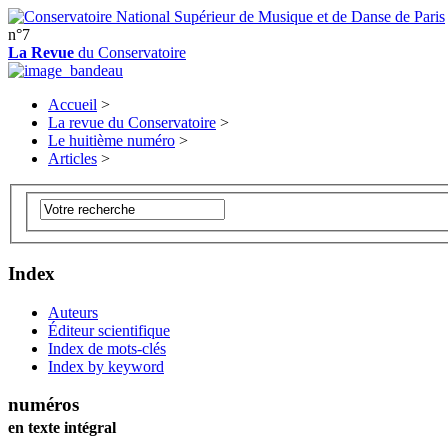
n°7
La Revue
du Conservatoire
Accueil
>
La revue du Conservatoire
>
Le huitième numéro
>
Articles
>
Index
Auteurs
Éditeur scientifique
Index de mots-clés
Index by keyword
numéros
en texte intégral