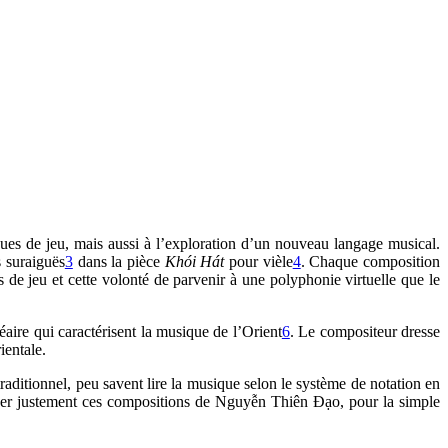
ques de jeu, mais aussi à l’exploration d’un nouveau langage musical.
s suraiguës
3
dans la pièce
Khói Hát
pour vièle
4
. Chaque composition
de jeu et cette volonté de parvenir à une polyphonie virtuelle que le
aire qui caractérisent la musique de l’Orient
6
. Le compositeur dresse
ientale.
aditionnel, peu savent lire la musique selon le système de notation en
tituer justement ces compositions de Nguyễn Thiên Đạo, pour la simple