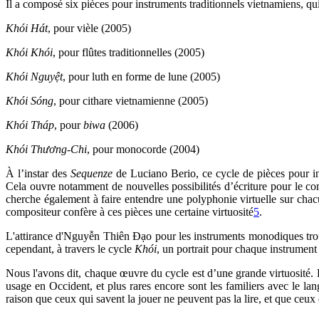
Il a composé six pièces pour instruments traditionnels vietnamiens, qui
Khói Hát
, pour vièle (2005)
Khói Khói
, pour flûtes traditionnelles (2005)
Khói Nguyệt
, pour luth en forme de lune (2005)
Khói Sóng
, pour cithare vietnamienne (2005)
Khói Tháp
, pour
biwa
(2006)
Khói Thương-Chi
, pour monocorde (2004)
À l’instar des
Sequenze
de Luciano Berio, ce cycle de pièces pour in
Cela ouvre notamment de nouvelles possibilités d’écriture pour le com
cherche également à faire entendre une polyphonie virtuelle sur chac
compositeur confère à ces pièces une certaine virtuosité
5
.
L'attirance d'Nguyễn Thiên Đạo pour les instruments monodiques trouve
cependant, à travers le cycle
Khói
, un portrait pour chaque instrument
Nous l'avons dit, chaque œuvre du cycle est d’une grande virtuosité. 
usage en Occident, et plus rares encore sont les familiers avec le l
raison que ceux qui savent la jouer ne peuvent pas la lire, et que ceux q