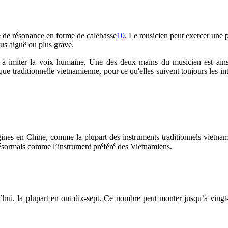
se de résonance en forme de calebasse
10
. Le musicien peut exercer une 
lus aiguë ou plus grave.
 à imiter la voix humaine. Une des deux mains du musicien est ainsi
ue traditionnelle vietnamienne, pour ce qu'elles suivent toujours les i
ines en Chine, comme la plupart des instruments traditionnels vietna
 désormais comme l’instrument préféré des Vietnamiens.
hui, la plupart en ont dix-sept. Ce nombre peut monter jusqu’à vingt-qu