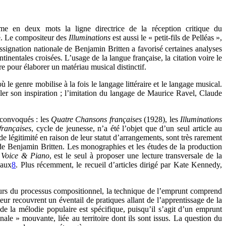
e en deux mots la ligne directrice de la réception critique du
é. Le compositeur des
Illuminations
est aussi le « petit-fils de Pelléas »,
assignation nationale de Benjamin Britten a favorisé certaines analyses
nentales croisées. L’usage de la langue française, la citation voire le
e pour élaborer un matériau musical distinctif.
e genre mobilise à la fois le langage littéraire et le langage musical.
veler son inspiration ; l’imitation du langage de Maurice Ravel, Claude
e convoqués : les
Quatre Chansons
françaises
(1928), les
Illuminations
f
rançaises
, cycle de jeunesse, n’a été l’objet que d’un seul article au
e légitimité en raison de leur statut d’arrangements, sont très rarement
s de Benjamin Britten. Les monographies et les études de la production
, Voice & Piano
, est le seul à proposer une lecture transversale de la
caux
8
. Plus récemment, le recueil d’articles dirigé par Kate Kennedy,
cours du processus compositionnel, la technique de l’emprunt comprend
eur recouvrent un éventail de pratiques allant de l’apprentissage de la
de la mélodie populaire est spécifique, puisqu’il s’agit d’un emprunt
ale » mouvante, liée au territoire dont ils sont issus. La question du