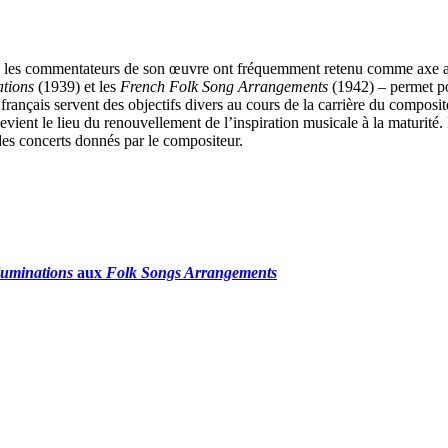
e les commentateurs de son œuvre ont fréquemment retenu comme axe an
ations
(1939) et les
French Folk Song Arrangements
(1942) – permet po
al français servent des objectifs divers au cours de la carrière du compo
evient le lieu du renouvellement de l’inspiration musicale à la maturité
des concerts donnés par le compositeur.
luminations
aux
Folk Songs Arrangements