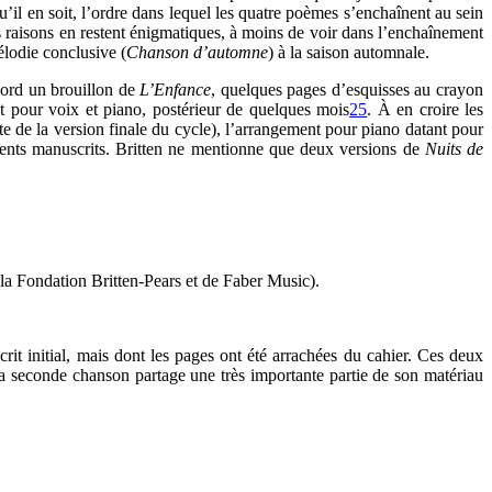
’il en soit, l’ordre dans lequel les quatre poèmes s’enchaînent au sein
es raisons en restent énigmatiques, à moins de voir dans l’enchaînement
mélodie conclusive (
Chanson d’automne
) à la saison automnale.
bord un brouillon de
L’Enfance
, quelques pages d’esquisses au crayon
t pour voix et piano, postérieur de quelques mois
25
. À en croire les
te de la version finale du cycle), l’arrangement pour piano datant pour
rents manuscrits. Britten ne mentionne que deux versions de
Nuits de
e la Fondation Britten-Pears et de Faber Music).
it initial, mais dont les pages ont été arrachées du cahier. Ces deux
a seconde chanson partage une très importante partie de son matériau