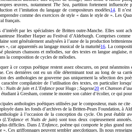
s propres œuvres, notamment
The Sea
, partition fortement influencé
duction et l’imitation du langage de compositeurs modèles
14
. Il n’e
 comprendre comme des exercices de style « dans le style de ». Les
Qua
al français.
 d’intérêt par les spécialistes de Britten outre-Manche. Elles sont ac
 chanteuse Heather Harper au Festival d’Aldeburgh. Comprises comme 
ine sont généralement analysées à l’aune de la production brittenienne
iques », car apparentés au langage musical de la maturité
16
. La compositi
osé plusieurs chansons et mélodies, sur des textes en langue anglaise, 
dans la composition de cycles de mélodies.
attaquer à ce corpus poétique restent assez obscures, on peut néanmoin
ue. Ces dernières ont eu un rôle déterminant tout au long de sa carrièr
sation des anthologies ne gouverne pas uniquement la sélection des poè
caractère compilatoire de l’utilisation des textes, en particulier lorsq
fs :
Nuits de juin
et
L’Enfance
pour Hugo ;
Sagesse
20
et
Chanson d’au
ait étudiant à Gresham, comme le montre son cahier d’écolier, ce qui pou
ncipales anthologies poétiques utilisées par le compositeur, mais ne cite
employée dans les fonds d’archives de la Britten-Pears Foundation, à Ald
’anthologie à l’occasion de la conception du cycle. On peut établir ave
 (
L’Enfance
et
Nuits de juin
) sont tous deux copieusement annotés.
plus difficiles. Dans
L’Enfance
, poème qui comporte le plus grand nomb
tre ». Ces griffonnages peuvent sembler anecdotiques. Ils nous renseig