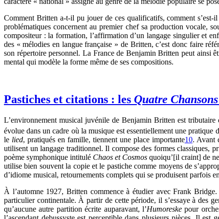
caractère « national » assigné au genre de la mélodie populaire se pos
Comment Britten a-t-il pu jouer de ces qualificatifs, comment s’est-
problématiques concernent au premier chef sa production vocale, souv
compositeur : la formation, l’affirmation d’un langage singulier et e
des « mélodies en langue française » de Britten, c’est donc faire réf
son répertoire personnel. La France de Benjamin Britten peut ainsi 
mental qui modèle la forme même de ses compositions.
Pastiches et citations : les
Quatre Chanson
L’environnement musical juvénile de Benjamin Britten est tributaire 
évolue dans un cadre où la musique est essentiellement une pratique d
le
lied
, pratiqués en famille, tiennent une place importante
10
. Avant 
utilisent un langage traditionnel. Il compose des formes classiques,
poème symphonique intitulé
Chaos et Cosmos
quoiqu’[il craint] de n
utilise bien souvent la copie et le pastiche comme moyens de s’appro
d’idiome musical, retournements complets qui se produisent parfois e
À l’automne 1927, Britten commence à étudier avec Frank Bridge. Po
particulier continentale. À partir de cette période, il s’essaye à de
qu’aucune autre partition écrite auparavant, l’
Humoreske
pour orches
l’ascendant debussyste est perceptible dans plusieurs pièces. Il est 