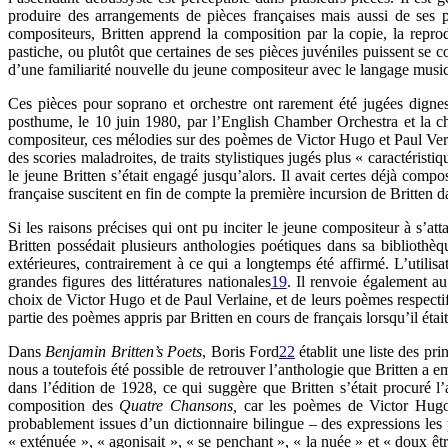
produire des arrangements de pièces françaises mais aussi de se
compositeurs, Britten apprend la composition par la copie, la repro
pastiche, ou plutôt que certaines de ses pièces juvéniles puissent se
d’une familiarité nouvelle du jeune compositeur avec le langage music
Ces pièces
pour soprano et orchestre ont rarement été jugées dignes
posthume, le 10 juin 1980, par l’English Chamber Orchestra et la
compositeur, ces mélodies sur des poèmes de Victor Hugo et Paul Verla
des scories maladroites, de traits stylistiques jugés plus « caractérist
le jeune Britten s’était engagé jusqu’alors. Il avait certes déjà comp
française suscitent en fin de compte la première incursion de Britten 
Si les raisons précises qui ont pu inciter le jeune compositeur à s’
Britten possédait plusieurs anthologies poétiques dans sa bibliothèq
extérieures, contrairement à ce qui a longtemps été affirmé. L’utili
grandes figures des littératures nationales
19
. Il renvoie également au 
choix de Victor Hugo et de Paul Verlaine, et de leurs poèmes respecti
partie des poèmes appris par Britten en cours de français lorsqu’il ét
Dans
Benjamin Britten’s Poets
, Boris Ford
22
établit une liste des pri
nous a toutefois été possible de retrouver l’anthologie que Britten a 
dans l’édition de 1928, ce qui suggère que Britten s’était procuré l
composition des
Quatre Chansons,
car les poèmes de Victor Hugo
probablement issues d’un dictionnaire bilingue – des expressions les 
« exténuée », « agonisait », « se penchant », « la nuée » et « doux ê