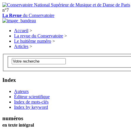
n°7
La Revue
du Conservatoire
Accueil
>
La revue du Conservatoire
>
Le huitième numéro
>
Articles
>
Index
Auteurs
Éditeur scientifique
Index de mots-clés
Index by keyword
numéros
en texte intégral