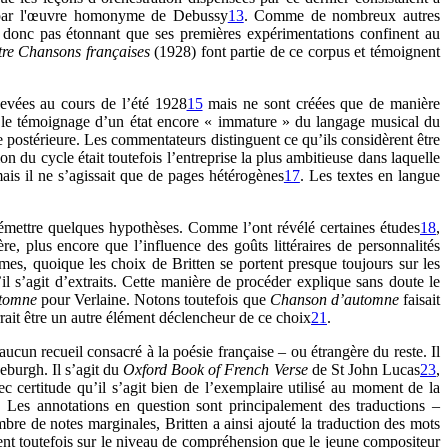
e par l'œuvre homonyme de Debussy
13
. Comme de nombreux autres
st donc pas étonnant que ses premières expérimentations confinent au
tre Chansons
françaises
(1928) font partie de ce corpus et témoignent
hevées au cours de l’été 1928
15
mais ne sont créées que de manière
le témoignage d’un état encore « immature » du langage musical du
 postérieure. Les commentateurs distinguent ce qu’ils considèrent être
on du cycle était toutefois l’entreprise la plus ambitieuse dans laquelle
mais il ne s’agissait que de pages hétérogènes
17
. Les textes en langue
s émettre quelques hypothèses. Comme l’ont révélé certaines études
18
,
e, plus encore que l’influence des goûts littéraires de personnalités
mes, quoique les choix de Britten se portent presque toujours sur les
u’il s’agit d’extraits. Cette manière de procéder explique sans doute le
tomne
pour Verlaine. Notons toutefois que
Chanson d’automne
faisait
rrait être un autre élément déclencheur de ce choix
21
.
 aucun recueil consacré à la poésie française – ou étrangère du reste. Il
eburgh. Il s’agit du
Oxford Book of French Verse
de St John Lucas
23
,
c certitude qu’il s’agit bien de l’exemplaire utilisé au moment de la
 Les annotations en question sont principalement des traductions –
re de notes marginales, Britten a ainsi ajouté la traduction des mots
nent toutefois sur le niveau de compréhension que le jeune compositeur