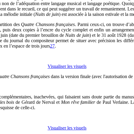
 ou non de l’adéquation entre langage musical et langage poétique. Quoiqu
ivent dans le recueil, ce qui peut suggérer un travail de remaniement. L
 mélodie initiale (
Nuits de juin
) est associée à la saison estivale et la 
rtition des
Quatre Chansons
françaises
. Parmi ceux-ci, on trouve d’a
e, puis deux copies à l’encre du cycle complet et enfin un arrangemen
 juin (date du premier brouillon de
Nuits de juin
) et le 31 août 1928 (da
du journal du compositeur permet de situer avec précision les diffé
x en l’espace de trois jours
27
.
Visualiser les visuels
atre Chansons françaises
dans la version finale (avec l'autorisation d
omplémentaires, inachevées, qui faisaient sans doute partie du manuscr
les bois
de Gérard de Nerval et
Mon rêve familier
de Paul Verlaine. L
quisse de celle-ci.
Visualiser les visuels