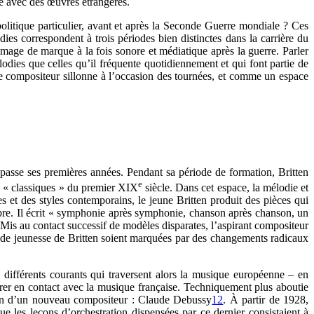
ge avec des œuvres étrangères.
olitique particulier, avant et après la Seconde Guerre mondiale ? Ces
es correspondent à trois périodes bien distinctes dans la carrière du
image de marque à la fois sonore et médiatique après la guerre. Parler
odies que celles qu’il fréquente quotidiennement et qui font partie de
e compositeur sillonne à l’occasion des tournées, et comme un espace
 passe ses premières années. Pendant sa période de formation, Britten
e
es « classiques » du premier XIX
siècle. Dans cet espace, la mélodie et
 et des styles contemporains, le jeune Britten produit des pièces qui
mbre. Il écrit « symphonie après symphonie, chanson après chanson, un
Mis au contact successif de modèles disparates, l’aspirant compositeur
s de jeunesse de Britten soient marquées par des changements radicaux
différents courants qui traversent alors la musique européenne – en
ntrer en contact avec la musique française. Techniquement plus aboutie
ten d’un nouveau compositeur : Claude Debussy
12
. À partir de 1928,
ue les leçons d’orchestration dispensées par ce dernier consistaient à