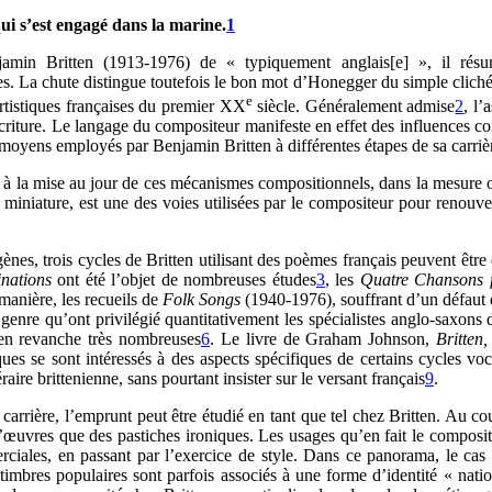
 qui s’est engagé dans la marine.
1
in Britten (1913-1976) de « typiquement anglais[e] », il résum
. La chute distingue toutefois le bon mot d’Honegger du simple clich
e
artistiques françaises du premier XX
siècle. Généralement admise
2
, l’
ture. Le langage du compositeur manifeste en effet des influences conti
moyens employés par Benjamin Britten à différentes étapes de sa carrièr
 à la mise au jour de ces mécanismes compositionnels, dans la mesure où l
en miniature, est une des voies utilisées par le compositeur pour renou
ènes, trois cycles de Britten utilisant des poèmes français peuvent êtr
inations
ont été l’objet de nombreuses études
3
, les
Quatre Chansons
manière, les recueils de
Folk Songs
(1940-1976), souffrant d’un défaut d
e genre qu’ont privilégié quantitativement les spécialistes anglo-saxon
 en revanche très nombreuses
6
. Le livre de Graham Johnson,
Britten
iques se sont intéressés à des aspects spécifiques de certains cycles vo
éraire brittenienne, sans pourtant insister sur le versant français
9
.
carrière, l’emprunt peut être étudié en tant que tel chez Britten. Au 
s d’œuvres que des pastiches ironiques. Les usages qu’en fait le composit
rciales, en passant par l’exercice de style. Dans ce panorama, le cas 
mbres populaires sont parfois associés à une forme d’identité « nation