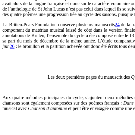
avait alors de la langue française et donc sur le caractère volontaire
de l’anthologie de St John Lucas n’est pas celui dans lequel ils se su
des quatre poèmes une progression liée au cycle des saisons, puisque la
La Britten-Pears Foundation conserve plusieurs manuscrits
24
de la pa
comportant du matériau musical laissé de côté dans la version final
annotations de Britten, l’ensemble du cycle a été composé entre le 13
sa part du mois de décembre de la même année. L’étude comparative 
juin
26
: le brouillon et la partition achevée ont donc été écrits tous deu
Les deux premières pages du manuscrit des
Qu
Aux quatre mélodies principales du cycle, s’ajoutent deux mélodies c
chansons sont également composées sur des poèmes français :
Dans 
musical avec
Chanson d’automne
et peut être envisagée comme une es