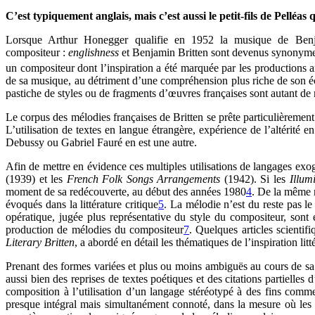
C’est typiquement anglais, mais c’est aussi le petit-fils de Pelléas
Lorsque Arthur Honegger qualifie en 1952 la musique de Benjam
compositeur :
englishness
et Benjamin Britten sont devenus synonymes
un compositeur dont l’inspiration a été marquée par les productions 
de sa musique, au détriment d’une compréhension plus riche de son écri
pastiche de styles ou de fragments d’œuvres françaises sont autant de 
Le corpus des mélodies françaises de Britten se prête particulièrement
L’utilisation de textes en langue étrangère, expérience de l’altérité 
Debussy ou Gabriel Fauré en est une autre.
Afin de mettre en évidence ces multiples utilisations de langages exog
(1939) et les
French Folk Songs Arrangements
(1942). Si les
Illum
moment de sa redécouverte, au début des années 1980
4
. De la même 
évoqués dans la littérature critique
5
. La mélodie n’est du reste pas l
opératique, jugée plus représentative du style du compositeur, sont
production de mélodies du compositeur
7
. Quelques articles scientif
Literary Britten
, a abordé en détail les thématiques de l’inspiration litt
Prenant des formes variées et plus ou moins ambiguës au cours de sa 
aussi bien des reprises de textes poétiques et des citations partielle
composition à l’utilisation d’un langage stéréotypé à des fins comme
presque intégral mais simultanément connoté, dans la mesure où les ti