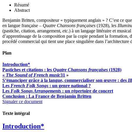
Résumé
Abstract
Benjamin Britten, compositeur « typiquement anglais » ? C’est ce qu
en langue française –
Quatre Chansons
françaises
(1928), les
Illumin
(pastiche, citation, arrangement,
etc
.) à un langage littéraire et music
d’apprentissage de la composition par la copie pendant la formation, d
procédé commercial qui tient une place singulière dans l’architecture 
Plan
Introduction*
Pastiches et citations : les
Quatre Chansons
françaises
(1928)
«
The Sound of French music
31
»
S’émanciper grâce à la langue, commercialiser son œuvre : des
Il
Les
French Folk Songs
: un genre national ?
Les
Folk Songs Arrangements
: un répertoire de concert
Conclusion : La France de Benjamin Britten
Signaler ce document
Texte intégral
Introduction*