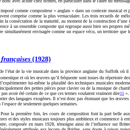
e donc avec acuité chez Britten, en particulier dans le cadre du métissa
il imposé comme compositeur « anglais » dans un contexte musical et p
ent comprise comme la plus vernaculaire. Les trois recueils de mélodi
nfin la consécration de la maturité, au moment de la construction d’une 
érence à un ensemble composite qui regroupe aussi bien ses propres mél
être simultanément envisagée comme un espace vécu, un territoire que l
s
françaises
(1928)
de l’état de la vie musicale dans la province anglaise du Suffolk où il
omestique et où les œuvres qu’il fréquente sont issues du répertoire d
d’expérimenter lui-même la pluralité des techniques musicales modernes
 principalement des petites pièces pour clavier ou de la musique de cha
e pas avoir été certain de ce que ces termes voulaient vraiment dire
11
». 
prier des langages exogènes. Il n’est donc pas étonnant que les œuvre
n l’espace de seulement quelques semaines.
ur la première fois, les cours de composition font la part belle aux 
s genres et des styles musicaux toujours plus ambitieux et commence à e
tre, composée en mars 1928, témoigne ainsi de l’influence sur Brit
généralement attribuée aux leçons de Bridge, sans doute à raison puisq