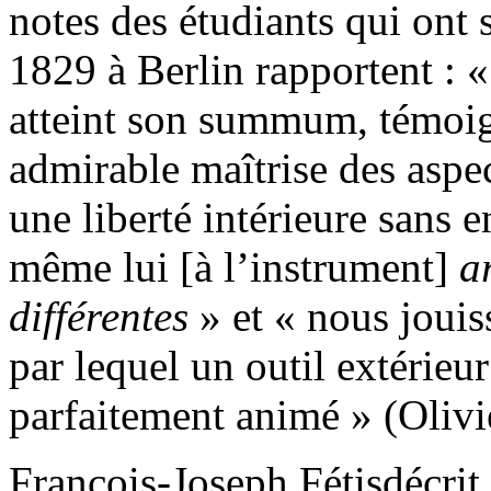
notes des étudiants qui ont 
1829 à Berlin rapportent : « 
atteint son summum, témoi
admirable maîtrise des aspec
une liberté intérieure sans en
même lui [à l’instrument]
a
différentes
» et « nous joui
par lequel un outil extérieu
parfaitement animé » (Olivie
François-Joseph Fétisdécrit