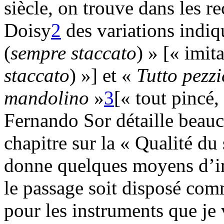
siècle, on trouve dans les r
Doisy
2
des variations indi
(
sempre staccato
) » [« imit
staccato
) »] et «
Tutto pezzi
mandolino
»
3
[« tout pincé,
Fernando Sor détaille beauc
chapitre sur la « Qualité du
donne quelques moyens d’imit
le passage soit disposé comm
pour les instruments que je 