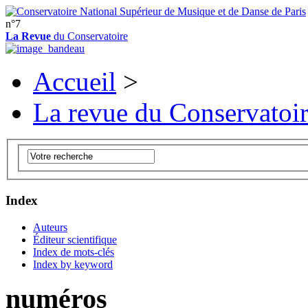
n°7
La Revue
du Conservatoire
Accueil
>
La revue du Conservatoi
Index
Auteurs
Éditeur scientifique
Index de mots-clés
Index by keyword
numéros