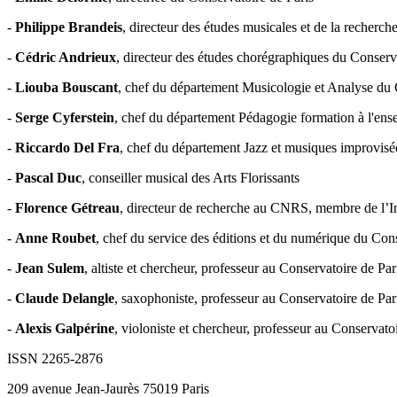
-
Philippe Brandeis
, directeur des études musicales et de la recherch
-
Cédric Andrieux
, directeur des études chorégraphiques du Conserv
-
Liouba Bouscant
, chef du département Musicologie et Analyse du 
-
Serge Cyferstein
, chef du département Pédagogie formation à l'ens
-
Riccardo Del Fra
, chef du département Jazz et musiques improvisé
-
Pascal Duc
, conseiller musical des Arts Florissants
-
Florence Gétreau
, directeur de recherche au CNRS, membre de l’In
-
Anne Roubet
, chef du service des éditions et du numérique du Cons
-
Jean Sulem
, altiste et chercheur, professeur au Conservatoire de Par
-
Claude Delangle
, saxophoniste, professeur au Conservatoire de Par
-
Alexis Galpérine
, violoniste et chercheur, professeur au Conservato
ISSN 2265-2876
209 avenue Jean-Jaurès 75019 Paris