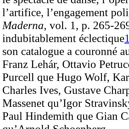
l’artifice, l’engagement poli
Maderna,
vol. 1, p. 265-26
indubitablement éclectique
son catalogue a couronné a
Franz Lehár, Ottavio Petru
Purcell que Hugo Wolf, Karl
Charles Ives, Gustave Charp
Massenet qu’Igor Stravinsky
Paul Hindemith que Gian Ca
qu’Arnold Schoenberg…