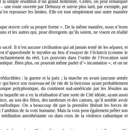
r la simple érudition d’un grand helléniste. Certes, on peut remarquer
– une route ouverte par Debussy et suivie plus tard, par exemple, par
’en repousser les limites. Elle est tout simplement une autre manière
 chaque œuvre crée sa propre forme ». De la même manière, nous n’irons
s et les autres qui, pour divergents qu’ils soient, ne visent en réalité
acré. Il n’est aucune civilisation qui ait jamais tenté de les séparer, et
est d’approfondir le mystère au lieu d’essayer de l’éclaircir (comme le
enchantement du réel. Les pouvoirs dans l’ordre de l’évocation sont
antique. Bien plus, on pourrait même parler d’« incantation », et on ne
réductibles : la guerre et la paix ; la marche en avant (aucune armée
ère qui berce son nouveau-né (le rite de la berceuse ayant probablement
usique polyphonique, du continent sud-américain par les Jésuites au
laquelle on a vu la réalisation d’une sorte de Cité idéale, ayant aussi
rice, au son des fifres, des tambours et des canons, qu’il semble avoir
 mélodique. On a beaucoup dit que la première libérait les forces de
ent l’ambitus de la voix humaine. Mais la voix peut également prêter son
a méditation anesthésiante ou dans ceux de la violence cathartique et