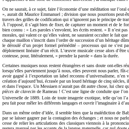
On ne saurait, à ce sujet, faire l’économie d’une méditation sur l’ora
», aurait dit Maurice Emmanuel ; division que nous pourrions peut-
travers des grilles de codification qui n’ignorent pas le principe de t
À l’opposé, il s’agit bien de fixer, de capturer un moment et de le f
bien connu : « Les paroles s’envolent, les écrits restent. » Il n’est p
morales, qui valent ce qu’elles valent, ne sauraient occulter le fait q
chaque maillon s’inscrit dans l’ordre de succession d’un héritage dûmen
le déroulé d’un projet formel prémédité – processus qui ne s’est pa
déploiement linéaire d’un récit. L’œuvre musicale cesse alors d’être
conteuse, pour, littéralement, « prendre la parole » dans la durée.
Certaines musiques nous restent étrangères et sans doute ont-elles r
lorsqu’elles parviennent jusqu’à nous, elles peuvent nous parler, fût-ce
avoir gagné à l’exportation un label reconnu d’universalisme, n’en v
création d’aujourd’hui, écrasée par un lourd héritage de cinq siècles, i
et dans l’espace. Un Messiaen n’aurait pas dit autre chose, lui chez qu
pièces de clavecin
de Rameau ! C’est une ligne de conduite que l’on
Universelle de 1889. Loin de toute imagerie exotique, telle qu’on l’
peu fait pour mêler les différents langages et ouvrir l’imaginaire à d’a
Dans un même ordre d’idée, il semble bien que la malédiction de Babel 
par se laisser gagner par la contagion des échanges ; et nous ne parlo
cesse de relier les articulations des classiques viennois à la prononci
restera marqué par les accents de la langue maternelle, car nul doute 