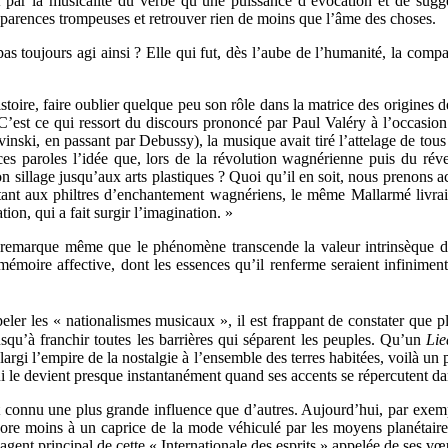
st par la musicalité du verbe qu’une puissance d’évocation et de sugg
 apparences trompeuses et retrouver rien de moins que l’âme des choses.
pas toujours agi ainsi ? Elle qui fut, dès l’aube de l’humanité, la comp
stoire, faire oublier quelque peu son rôle dans la matrice des origines d
ce. C’est ce qui ressort du discours prononcé par Paul Valéry à l’occas
nski, en passant par Debussy), la musique avait tiré l’attelage de tous 
de ces paroles l’idée que, lors de la révolution wagnérienne puis du rév
 sillage jusqu’aux arts plastiques ? Quoi qu’il en soit, nous prenons acte
nt aux philtres d’enchantement wagnériens, le même Mallarmé livrait c
tion, qui a fait surgir l’imagination. »
 remarque même que le phénomène transcende la valeur intrinsèque d’
émoire affective, dont les essences qu’il renferme seraient infiniment 
peler les « nationalismes musicaux », il est frappant de constater que 
usqu’à franchir toutes les barrières qui séparent les peuples. Qu’un
Lie
 élargi l’empire de la nostalgie à l’ensemble des terres habitées, voilà 
i le devient presque instantanément quand ses accents se répercutent dans
 connu une plus grande influence que d’autres. Aujourd’hui, par exemple,
encore moins à un caprice de la mode véhiculé par les moyens planétair
l’agent principal de cette « Internationale des esprits » appelée de ses