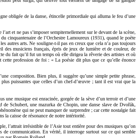
estion peut surgir, qui délivre tout élément de langage de sa gangue
agne obligée de la danse, étincelle primordiale qui alluma le feu d’une
e l’art et ne pas s’imposer sempiternellement sur le devant de la scène,
ion du cinquantenaire de l’Orchestre Lamoureux (1931), quand le poète
les autres arts. Ne souligne-t-il pas en creux que cela n’a pas toujours
eil des musiciens français, épris de jeux de lumière et de couleur, de
 du fait qu’il fut un temps où elle dirigea la rêverie des artistes et où
ette profession de foi : « La poésie dit plus que ce qu’elle énonce
une composition. Bien plus, il suggère qu’une simple petite phrase,
plus puissantes que celles d’un chef-d’œuvre ; tant il est vrai que la
plus une musique est enracinée, gorgée de la sève d’un terroir et d’une
d
de Schubert, une mazurka de Chopin, une danse slave de Dvořák,
un phénomène qui ne peut manquer de surprendre ; car cette nostalgie fait
 la caisse de résonance de notre intériorité.
 l’attrait irrésistible de l’Asie tout entière pour des musiques qu’on
es de communication. En vérité, il interroge surtout sur ce qui semble
 vœux par Romain Rolland.