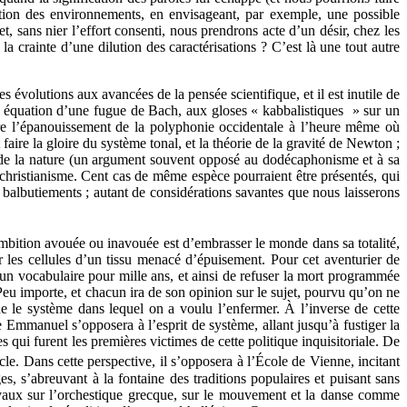
ation des environnements, en envisageant, par exemple, une possible
et, sans nier l’effort consenti, nous prendrons acte d’un désir, chez les
la crainte d’une dilution des caractérisations ? C’est là une tout autre
 évolutions aux avancées de la pensée scientifique, et il est inutile de
en équation d’une fugue de Bach, aux gloses « kabbalistiques » sur un
tre l’épanouissement de la polyphonie occidentale à l’heure même où
aire la gloire du système tonal, et la théorie de la gravité de Newton ;
 de la nature (un argument souvent opposé au dodécaphonisme et à sa
christianisme. Cent cas de même espèce pourraient être présentés, qui
s balbutiements ; autant de considérations savantes que nous laisserons
ambition avouée ou inavouée est d’embrasser le monde dans sa totalité,
les cellules d’un tissu menacé d’épuisement. Pour cet aventurier de
er un vocabulaire pour mille ans, et ainsi de refuser la mort programmée
eu importe, et chacun ira de son opinion sur le sujet, pourvu qu’on ne
 le système dans lequel on a voulu l’enfermer. À l’inverse de cette
Emmanuel s’opposera à l’esprit de système, allant jusqu’à fustiger la
qui furent les premières victimes de cette politique inquisitoriale. De
ècle. Dans cette perspective, il s’opposera à l’École de Vienne, incitant
s, s’abreuvant à la fontaine des traditions populaires et puisant sans
ravaux sur l’orchestique grecque, sur le mouvement et la danse comme