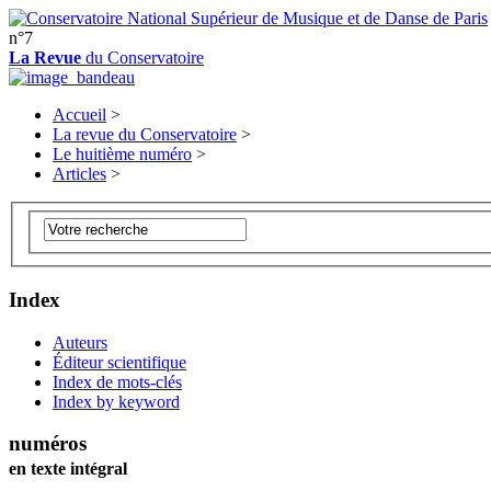
n°7
La Revue
du Conservatoire
Accueil
>
La revue du Conservatoire
>
Le huitième numéro
>
Articles
>
Index
Auteurs
Éditeur scientifique
Index de mots-clés
Index by keyword
numéros
en texte intégral