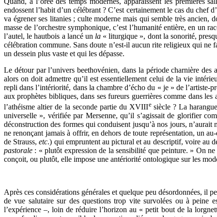
Quand, à l’orée des temps modernes, apparaissent les premières salle
endossent l’habit d’un célébrant ? C’est certainement le cas du chef d’
va égrener ses litanies ; culte moderne mais qui semble très ancien,
masse de l’orchestre symphonique, c’est l’humanité entière, en un racc
l’autel, le hautbois a lancé un
la
« liturgique », dont la sonorité, pre
célébration commune. Sans doute n’est-il aucun rite religieux qui ne fas
un dessein plus vaste et qui les dépasse.
Le détour par l’univers beethovénien, dans la période charnière des a
alors on doit admettre qu’il est essentiellement celui de la vie inté
repli dans l’intériorité, dans la chambre d’écho du « je » de l’artiste-
aux prophètes bibliques, dans ses fureurs guerrières comme dans les ac
e
l’athéisme altier de la seconde partie du XVIII
siècle ? La harangue
universelle », vérifiée par Mersenne, qu’il s’agissait de glorifier co
déconstruction des formes qui conduisent jusqu’à nos jours, n’aurait m
ne renonçant jamais à offrir, en dehors de toute représentation, un 
de Strauss,
etc
.) qui empruntent au pictural et au descriptif, voire au d
pastorale
: « plutôt expression de la sensibilité que peinture. » On ne
conçoit, ou plutôt, elle impose une antériorité ontologique sur les mo
Après ces considérations générales et quelque peu désordonnées, il peu
de vue salutaire sur des questions trop vite survolées ou à peine e
l’expérience –, loin de réduire l’horizon au « petit bout de la lorgn