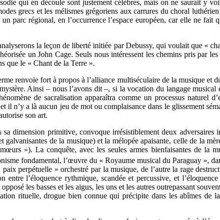
rosodie qui en découle sont justement célèbres, mais on ne saurait y voi
es grecs et les mélismes grégoriens aux carrures du choral luthérien 
n parc régional, en l’occurrence l’espace européen, car elle ne fait qu
’analyserons la leçon de liberté initiée par Debussy, qui voulait que «
éorisée un John Cage. Seuls nous intéressent les chemins pris par les un
ns que le « Chant de la Terre ».
rme renvoie fort à propos à l’alliance multiséculaire de la musique et du s
e mystère. Ainsi – nous l’avons dit –, si la vocation du langage musical 
 phénomène de sacralisation apparaîtra comme un processus naturel d’
, et il n’y a là aucun jeu de mot ou complaisance dans le glissement sém
utorise son art.
 sa dimension primitive, convoque irrésistiblement deux adversaires ir
 et galvanisantes de la musique) et la mélopée apaisante, celle de la m
 mœurs »). La conquête, avec les seules armes bienfaisantes de la m
agonisme fondamental, l’œuvre du « Royaume musical du Paraguay », dans 
aix perpétuelle » orchestré par la musique, de l’autre la rage destruct
ion entre l’éloquence rythmique, scandée et percussive, et l’éloquence
 a opposé les basses et les aigus, les uns et les autres outrepassant souv
tation rituelle, drogue bien connue qui précipite dans les abîmes de l