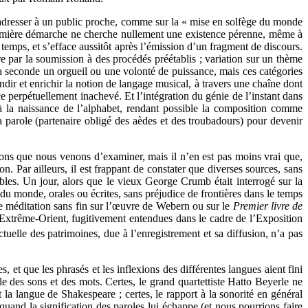
 s’adresser à un public proche, comme sur la « mise en solfège du monde
remière démarche ne cherche nullement une existence pérenne, même à
 temps, et s’efface aussitôt après l’émission d’un fragment de discours.
e par la soumission à des procédés préétablis ; variation sur un thème
s la seconde un orgueil ou une volonté de puissance, mais ces catégories
ndir et enrichir la notion de langage musical, à travers une chaîne dont
ce perpétuellement inachevé. Et l’intégration du génie de l’instant dans
 à la naissance de l’alphabet, rendant possible la composition comme
 parole (partenaire obligé des aèdes et des troubadours) pour devenir
sons que nous venons d’examiner, mais il n’en est pas moins vrai que,
on. Par ailleurs, il est frappant de constater que diverses sources, sans
bles. Un jour, alors que le vieux George Crumb était interrogé sur la
s du monde, orales ou écrites, sans préjudice de frontières dans le temps
une méditation sans fin sur l’œuvre de Webern ou sur le
Premier livre de
Extrême-Orient, fugitivement entendues dans le cadre de l’Exposition
tuelle des patrimoines, due à l’enregistrement et sa diffusion, n’a pas
et que les phrasés et les inflexions des différentes langues aient fini
le des sons et des mots. Certes, le grand quartettiste Hatto Beyerle ne
t la langue de Shakespeare ; certes, le rapport à la sonorité en général
quand la signification des paroles lui échappe (et nous pourrions faire