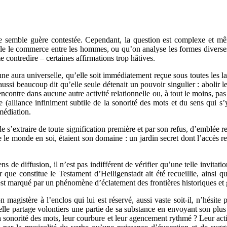
e semble guère contestée. Cependant, la question est complexe et mêm
sible le commerce entre les hommes, ou qu’on analyse les formes divers
contredire – certaines affirmations trop hâtives.
ura universelle, qu’elle soit immédiatement reçue sous toutes les lati
 aussi beaucoup dit qu’elle seule détenait un pouvoir singulier : abolir
ncontre dans aucune autre activité relationnelle ou, à tout le moins, pa
oésie (alliance infiniment subtile de la sonorité des mots et du sens qu
médiation.
de s’extraire de toute signification première et par son refus, d’emblée 
 le monde en soi, étaient son domaine : un jardin secret dont l’accès r
s de diffusion, il n’est pas indifférent de vérifier qu’une telle invitat
r que constitue le Testament d’Heiligenstadt ait été recueillie, ainsi 
est marqué par un phénomène d’éclatement des frontières historiques et
magistère à l’enclos qui lui est réservé, aussi vaste soit-il, n’hésite 
 elle partage volontiers une partie de sa substance en envoyant son plus 
a sonorité des mots, leur courbure et leur agencement rythmé ? Leur actio