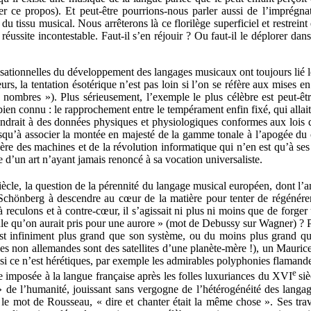
er ce propos). Et peut-être pourrions-nous parler aussi de l’imprégn
u tissu musical. Nous arrêterons là ce florilège superficiel et restreint 
éussite incontestable. Faut-il s’en réjouir ? Ou faut-il le déplorer dans 
lisationnelles du développement des langages musicaux ont toujours lié les
rs, la tentation ésotérique n’est pas loin si l’on se réfère aux mises 
 nombres »). Plus sérieusement, l’exemple le plus célèbre est peut-ê
en connu : le rapprochement entre le tempérament enfin fixé, qui allait f
pondrait à des données physiques et physiologiques conformes aux lois
usqu’à associer la montée en majesté de la gamme tonale à l’apogée du 
 l’ère des machines et de la révolution informatique qui n’en est qu’à se
 d’un art n’ayant jamais renoncé à sa vocation universaliste.
iècle, la question de la pérennité du langage musical européen, dont l’
Schönberg à descendre au cœur de la matière pour tenter de régénérer 
 à reculons et à contre-cœur, il s’agissait ni plus ni moins que de forg
cule qu’on aurait pris pour une aurore » (mot de Debussy sur Wagner) ? P
t infiniment plus grand que son système, ou du moins plus grand que
s non allemandes sont des satellites d’une planète-mère !), un Maurice 
si ce n’est hérétiques, par exemple les admirables polyphonies flamandes 
e
e imposée à la langue française après les folles luxuriances du XVI
si
 de l’humanité, jouissant sans vergogne de l’hétérogénéité des langage
n le mot de Rousseau, « dire et chanter était la même chose ». Ses t