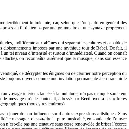
e terriblement intimidante, car, selon que l’on parle en général des
es prises au fil du temps par une grammaire et une syntaxe proprement
tudes, indifférente aux abîmes qui séparent les cultures et capable de
 les cloisonnements imposés par une mythique tour de Babel. De fait, il
s à un tel niveau d’intensité et surtout d’immédiateté. Quand on connaît
i s’y attache), on reconnaîtra aisément que la musique, dans son essence
revendiqué, de décrypter les énigmes ou de clarifier notre perception du
este toujours ouvert, comme une invitation permanente à en franchir le
ion au voyage intérieur, lancée à la multitude, n’a pas manqué son cœur
que le message qu’elle contenait, adressé par Beethoven à ses « frères
 géographiques (nous y reviendrons).
pas à jouer de son influence sur d’autres expressions artistiques. Sans
fidèle messager, c’est-à-dire la pure musicalité, en soutien de l’œuvre
n n’est-elle pas une tentative sans cesse renouvelée de briser l’écorce