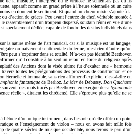
 de la musique, l’interprète ou le virtuose ne sentent-ils pas qu’ils
aguette, apparaît comme un grand prêtre à l’heure solennelle où un culte
 moins en donnent le sentiment. Et quand un chœur mixte s’ajoute à la
e ou d’action de grâces. Peu avant l’entrée du chef, véritable montée à
é le rassemblement d’un troupeau dispersé, soudain réuni en vue d’une
i est spécialement dédiée, capable de fondre les destins individuels dans
sur la nature même de l’art musical, car si la musique est un langage,
 vulgaire ou naïvement sentimentale du terme, n’est rien d’autre qu’un
l’être peut s’exprimer dans sa totalité. N’a-t-on pas identifié Beethoven
firmer qu’il constitue à lui seul un retour en force du religieux après
emplatif des Anciens dont la visée ultime fut d’exalter une « harmonie
à travers toutes les pérégrinations des processus de construction et de
 éternelle et immuable, sans rien affirmer d’explicite, c’est-à-dire en
ymphonie fantastique
de Berlioz,
La Mer
de Debussy,
Don Quichotte
aut se souvenir des mots tracés par Beethoven en exergue de sa
Symphonie
nce réelle », diraient les chrétiens). Elle s’éprouve plus qu’elle ne se
 l’étude d’un unique instrument, dans l’espoir qu’elle offrira un point
pratique et l’enseignement du violon – nous en avons fait mille fois
amp de quatre siècles de musique occidentale, nous ferons le pari d’un