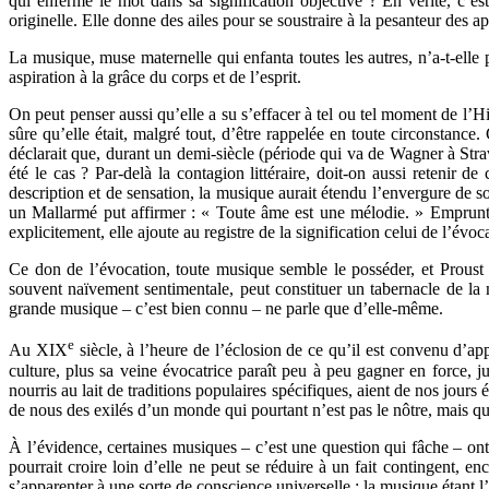
qui enferme le mot dans sa signification objective ? En vérité, c’e
originelle. Elle donne des ailes pour se soustraire à la pesanteur des
La musique, muse maternelle qui enfanta toutes les autres, n’a-t-elle 
aspiration à la grâce du corps et de l’esprit.
On peut penser aussi qu’elle a su s’effacer à tel ou tel moment de l’Hi
sûre qu’elle était, malgré tout, d’être rappelée en toute circonstan
déclarait que, durant un demi-siècle (période qui va de Wagner à Stravi
été le cas ? Par-delà la contagion littéraire, doit-on aussi retenir 
description et de sensation, la musique aurait étendu l’envergure de son
un Mallarmé put affirmer : « Toute âme est une mélodie. » Emprunta
explicitement, elle ajoute au registre de la signification celui de l’évoca
Ce don de l’évocation, toute musique semble le posséder, et Proust
souvent naïvement sentimentale, peut constituer un tabernacle de la m
grande musique – c’est bien connu – ne parle que d’elle-même.
e
Au XIX
siècle, à l’heure de l’éclosion de ce qu’il est convenu d’ap
culture, plus sa veine évocatrice paraît peu à peu gagner en force, j
nourris au lait de traditions populaires spécifiques, aient de nos jours
de nous des exilés d’un monde qui pourtant n’est pas le nôtre, mais qu
À l’évidence, certaines musiques – c’est une question qui fâche – ont
pourrait croire loin d’elle ne peut se réduire à un fait contingent, 
s’apparenter à une sorte de conscience universelle ; la musique étant 