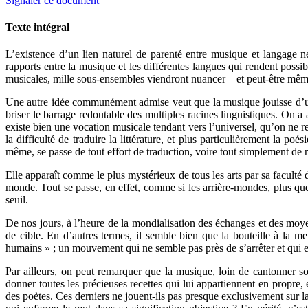
Signaler ce document
Texte intégral
L’existence d’un lien naturel de parenté entre musique et langage n
rapports entre la musique et les différentes langues qui rendent pos
musicales, mille sous-ensembles viendront nuancer – et peut-être même 
Une autre idée communément admise veut que la musique jouisse d’une a
briser le barrage redoutable des multiples racines linguistiques. On a
existe bien une vocation musicale tendant vers l’universel, qu’on ne re
la difficulté de traduire la littérature, et plus particulièrement la p
même, se passe de tout effort de traduction, voire tout simplement de 
Elle apparaît comme le plus mystérieux de tous les arts par sa faculté 
monde. Tout se passe, en effet, comme si les arrière-mondes, plus que
seuil.
De nos jours, à l’heure de la mondialisation des échanges et des moyen
de cible. En d’autres termes, il semble bien que la bouteille à la me
humains » ; un mouvement qui ne semble pas près de s’arrêter et qui 
Par ailleurs, on peut remarquer que la musique, loin de cantonner son 
donner toutes les précieuses recettes qui lui appartiennent en propre,
des poètes. Ces derniers ne jouent-ils pas presque exclusivement sur l