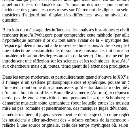
appel aux thèses de Janáček sur l’intonation des mots pour confort
incidence des grands espaces russes sur l’étirement des lignes au sein d
musiciens d’aujourd’hui, d’aplanir les différences, avec un niveau de r
question.
Bien loin du métissage des influences, les analyses historiques et civi
remonter jusqu’à Pythagore pour comprendre cette méthode (par ailleu
hypothétique nombre d’or ou tout autre avatar de la « mystique des
l’espace galiléen s’ouvrait à de nouvelles dimensions. Autre exemple bi
une dialectique tension-détente, dissonance-consonance, qui corres
non-hiérarchisation des degrés au sein de la série). On a même été j
introduisent une réflexion sur les sciences et les techniques, jusqu’à
aux chercheurs mais qui, toutes, témoignent de l’extension prodigieuse
e
Dans les temps modernes, et particulièrement quand s’ouvre le XX
s
à l’image d’un système philosophique clos et sphérique, pousse un 
l’intérieur, dont on ne dira jamais assez qu’il entra dans la modernité
d’un art à bout de souffle. « Bouteille à la mer » (Adorno), « crépus
perde pas de vue – conviction toute personnelle – que Schönberg es
démarche musicale toute germanique (pour laquelle toutes les musique
mise au pas, romaine et palestrinienne, des musiques jugée déviantes, 
la même manière, il jugera sévèrement le défrichage et la coupe réglé
les musiciens à aller au-devant des « trésors enfouis de la mémoire »
relâche à une source originelle, celle des temps mythiques où, selo