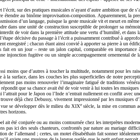
l et l’écrit, sur des pratiques musicales n’ayant d’autre ambition que de
être étendre au binôme improvisation-composition. Apparemment, la p
ransmission d’un langage, puisque la geste musicale vit et meurt en même
ondre dans une unité de construction susceptible de prolonger sa mémoir
as interdit de voir dans la première attitude une vertu d’humilité, et dan
ue l’étape décisive du passage à l’écrit a puissamment contribué à approfo
t enregistré ; chacun étant ainsi convié à apporter sa pierre à un édifi
s fait en un jour – reste un jalon capital, comparable en importance
 une injonction fugitive ou un simple accompagnement ornemental de la
éussi moins que d’autres à toucher la multitude, notamment pour les rai
 à la surface, dans les couches les plus superficielles de notre percepti
iennent pas moins renouveler l’imaginaire fatigué de traditions vénéra
l répondit que sa chance avait été de voir venir à lui toutes les musique
i l’attrait pour le Japon ou l’Inde n’entrait nullement en conflit avec 
 trouve déjà chez Debussy, vivement impressionné par les musiques d’
e
a vue se développer dès le milieu du XIX
siècle, la mise en commun ac
utres horizons.
ait été conjurée ou au moins contournée chez les interprètes modernes, 
ns pas ici des seuls chanteurs, confrontés par nature au mariage diffici
ation de l’allemand ; certes, un motet élisabéthain fait sonner idéalemen
qu’il existe une musique de la langue parlée que le petit enfant perçoit 