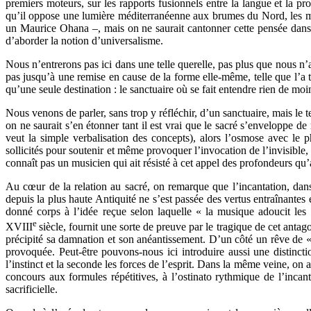
premiers moteurs, sur les rapports fusionnels entre la langue et la p
qu’il oppose une lumière méditerranéenne aux brumes du Nord, les mod
un Maurice Ohana –, mais on ne saurait cantonner cette pensée dans u
d’aborder la notion d’universalisme.
Nous n’entrerons pas ici dans une telle querelle, pas plus que nous n
pas jusqu’à une remise en cause de la forme elle-même, telle que l’a th
qu’une seule destination : le sanctuaire où se fait entendre rien de moi
Nous venons de parler, sans trop y réfléchir, d’un sanctuaire, mais le te
on ne saurait s’en étonner tant il est vrai que le sacré s’enveloppe d
veut la simple verbalisation des concepts), alors l’osmose avec le
sollicités pour soutenir et même provoquer l’invocation de l’invisible
connaît pas un musicien qui ait résisté à cet appel des profondeurs qu’a
Au cœur de la relation au sacré, on remarque que l’incantation, dans
depuis la plus haute Antiquité ne s’est passée des vertus entraînantes
donné corps à l’idée reçue selon laquelle « la musique adoucit les
e
XVIII
siècle, fournit une sorte de preuve par le tragique de cet ant
précipité sa damnation et son anéantissement. D’un côté un rêve de « p
provoquée. Peut-être pouvons-nous ici introduire aussi une distinct
l’instinct et la seconde les forces de l’esprit. Dans la même veine, on
concours aux formules répétitives, à l’ostinato rythmique de l’incan
sacrificielle.