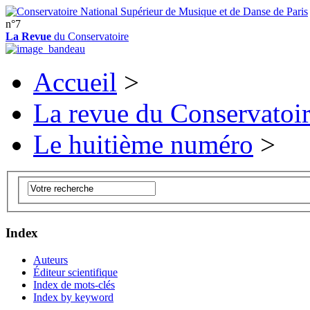
n°7
La Revue
du Conservatoire
Accueil
>
La revue du Conservatoi
Le huitième numéro
>
Index
Auteurs
Éditeur scientifique
Index de mots-clés
Index by keyword