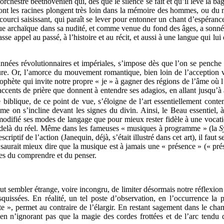
orchestre beethovénien qui, dès que le silence se fait et qu’il lève la b
 dont les racines plongent très loin dans la mémoire des hommes, ou du
ourci saisissant, qui paraît se lever pour entonner un chant d’espéranc
sque archaïque dans sa nudité, et comme venue du fond des âges, a sonn
se appel au passé, à l’histoire et au récit, et aussi à une langue qui lu
nnées révolutionnaires et impériales, s’impose dès que l’on se penche 
rieure. Or, l’amorce du mouvement romantique, bien loin de l’acception
prophète qui invite notre propre « je » à gagner des régions de l’âme où 
cents de prière que donnent à entendre ses adagios, en allant jusqu’à af
 biblique, de ce point de vue, s’éloigne de l’art essentiellement cont
mme on s’incline devant les signes du divin. Ainsi, le Beau essentiel, 
odifié ses modes de langage que pour mieux rester fidèle à une vocation
au-delà du réel. Même dans les fameuses « musiques à programme » (la
S
escriptif de l’action (Janequin, déjà, s’était illustré dans cet art), il f
 saurait mieux dire que la musique est à jamais une « présence » (« prése
des du comprendre et du penser.
t sembler étrange, voire incongru, de limiter désormais notre réflexion à
squissées. En réalité, un tel poste d’observation, en l’occurrence la 
ette », permet au contraire de l’élargir. En restant sagement dans le ch
en n’ignorant pas que la magie des cordes frottées et de l’arc tendu 