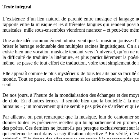
Texte intégral
L’existence d’un lien naturel de parenté entre musique et langage n
rapports entre la musique et les différentes langues qui rendent pos
musicales, mille sous-ensembles viendront nuancer – et peut-être même 
Une autre idée communément admise veut que la musique jouisse d’une a
briser le barrage redoutable des multiples racines linguistiques. On a
existe bien une vocation musicale tendant vers l’universel, qu’on ne re
la difficulté de traduire la littérature, et plus particulièrement la p
même, se passe de tout effort de traduction, voire tout simplement de 
Elle apparaît comme le plus mystérieux de tous les arts par sa faculté 
monde. Tout se passe, en effet, comme si les arrière-mondes, plus que
seuil.
De nos jours, à l’heure de la mondialisation des échanges et des moyen
de cible. En d’autres termes, il semble bien que la bouteille à la me
humains » ; un mouvement qui ne semble pas près de s’arrêter et qui 
Par ailleurs, on peut remarquer que la musique, loin de cantonner son 
donner toutes les précieuses recettes qui lui appartiennent en propre,
des poètes. Ces derniers ne jouent-ils pas presque exclusivement sur l
qui enferme le mot dans sa signification objective ? En vérité, c’e