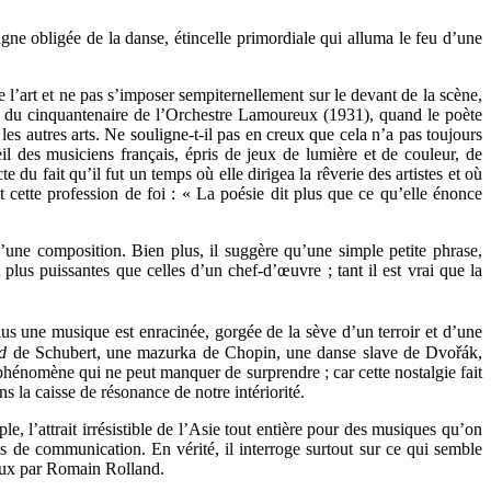
agne obligée de la danse, étincelle primordiale qui alluma le feu d’une
e l’art et ne pas s’imposer sempiternellement sur le devant de la scène,
ion du cinquantenaire de l’Orchestre Lamoureux (1931), quand le poète
les autres arts. Ne souligne-t-il pas en creux que cela n’a pas toujours
eil des musiciens français, épris de jeux de lumière et de couleur, de
 du fait qu’il fut un temps où elle dirigea la rêverie des artistes et où
ette profession de foi : « La poésie dit plus que ce qu’elle énonce
une composition. Bien plus, il suggère qu’une simple petite phrase,
plus puissantes que celles d’un chef-d’œuvre ; tant il est vrai que la
plus une musique est enracinée, gorgée de la sève d’un terroir et d’une
d
de Schubert, une mazurka de Chopin, une danse slave de Dvořák,
un phénomène qui ne peut manquer de surprendre ; car cette nostalgie fait
 la caisse de résonance de notre intériorité.
 l’attrait irrésistible de l’Asie tout entière pour des musiques qu’on
es de communication. En vérité, il interroge surtout sur ce qui semble
 vœux par Romain Rolland.