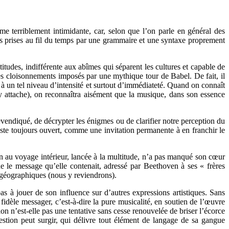
e terriblement intimidante, car, selon que l’on parle en général des
es prises au fil du temps par une grammaire et une syntaxe proprement
tudes, indifférente aux abîmes qui séparent les cultures et capable de
 les cloisonnements imposés par une mythique tour de Babel. De fait, il
s à un tel niveau d’intensité et surtout d’immédiateté. Quand on connaît
i s’y attache), on reconnaîtra aisément que la musique, dans son essence
revendiqué, de décrypter les énigmes ou de clarifier notre perception du
este toujours ouvert, comme une invitation permanente à en franchir le
ion au voyage intérieur, lancée à la multitude, n’a pas manqué son cœur
que le message qu’elle contenait, adressé par Beethoven à ses « frères
 géographiques (nous y reviendrons).
pas à jouer de son influence sur d’autres expressions artistiques. Sans
fidèle messager, c’est-à-dire la pure musicalité, en soutien de l’œuvre
n n’est-elle pas une tentative sans cesse renouvelée de briser l’écorce
estion peut surgir, qui délivre tout élément de langage de sa gangue