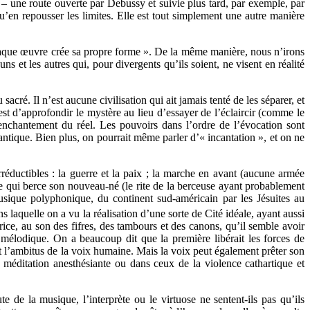
– une route ouverte par Debussy et suivie plus tard, par exemple, par
’en repousser les limites. Elle est tout simplement une autre manière
 chaque œuvre crée sa propre forme ». De la même manière, nous n’irons
s et les autres qui, pour divergents qu’ils soient, ne visent en réalité
acré. Il n’est aucune civilisation qui ait jamais tenté de les séparer, et
est d’approfondir le mystère au lieu d’essayer de l’éclaircir (comme le
enchantement du réel. Les pouvoirs dans l’ordre de l’évocation sont
antique. Bien plus, on pourrait même parler d’« incantation », et on ne
réductibles : la guerre et la paix ; la marche en avant (aucune armée
ère qui berce son nouveau-né (le rite de la berceuse ayant probablement
usique polyphonique, du continent sud-américain par les Jésuites au
laquelle on a vu la réalisation d’une sorte de Cité idéale, ayant aussi
rice, au son des fifres, des tambours et des canons, qu’il semble avoir
 mélodique. On a beaucoup dit que la première libérait les forces de
ent l’ambitus de la voix humaine. Mais la voix peut également prêter son
a méditation anesthésiante ou dans ceux de la violence cathartique et
 de la musique, l’interprète ou le virtuose ne sentent-ils pas qu’ils