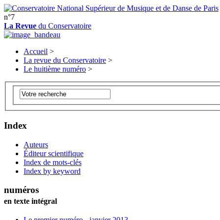
n°7
La Revue
du Conservatoire
Accueil
>
La revue du Conservatoire
>
Le huitième numéro
>
Index
Auteurs
Éditeur scientifique
Index de mots-clés
Index by keyword
numéros
en texte intégral
Le premier numéro - janvier 2013