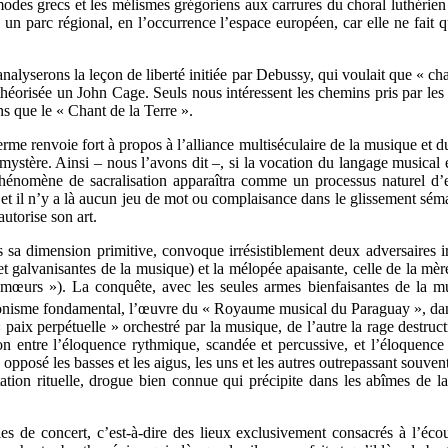
es grecs et les mélismes grégoriens aux carrures du choral luthérien 
n parc régional, en l’occurrence l’espace européen, car elle ne fait qu
’analyserons la leçon de liberté initiée par Debussy, qui voulait que «
éorisée un John Cage. Seuls nous intéressent les chemins pris par les un
ns que le « Chant de la Terre ».
rme renvoie fort à propos à l’alliance multiséculaire de la musique et du s
e mystère. Ainsi – nous l’avons dit –, si la vocation du langage musical 
 phénomène de sacralisation apparaîtra comme un processus naturel d’
, et il n’y a là aucun jeu de mot ou complaisance dans le glissement sém
utorise son art.
 sa dimension primitive, convoque irrésistiblement deux adversaires ir
 et galvanisantes de la musique) et la mélopée apaisante, celle de la m
 mœurs »). La conquête, avec les seules armes bienfaisantes de la m
agonisme fondamental, l’œuvre du « Royaume musical du Paraguay », dans 
aix perpétuelle » orchestré par la musique, de l’autre la rage destruct
ion entre l’éloquence rythmique, scandée et percussive, et l’éloquence
 a opposé les basses et les aigus, les uns et les autres outrepassant souv
tation rituelle, drogue bien connue qui précipite dans les abîmes de l
s de concert, c’est-à-dire des lieux exclusivement consacrés à l’écoute