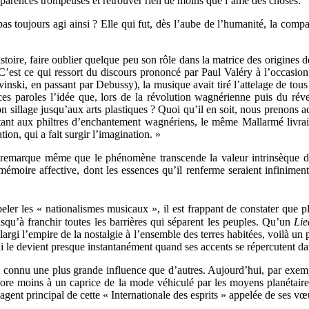
 apparences trompeuses et retrouver rien de moins que l’âme des choses.
pas toujours agi ainsi ? Elle qui fut, dès l’aube de l’humanité, la comp
stoire, faire oublier quelque peu son rôle dans la matrice des origines d
ce. C’est ce qui ressort du discours prononcé par Paul Valéry à l’occas
nski, en passant par Debussy), la musique avait tiré l’attelage de tous 
de ces paroles l’idée que, lors de la révolution wagnérienne puis du rév
 sillage jusqu’aux arts plastiques ? Quoi qu’il en soit, nous prenons acte
nt aux philtres d’enchantement wagnériens, le même Mallarmé livrait c
tion, qui a fait surgir l’imagination. »
 remarque même que le phénomène transcende la valeur intrinsèque d’
émoire affective, dont les essences qu’il renferme seraient infiniment 
peler les « nationalismes musicaux », il est frappant de constater que 
usqu’à franchir toutes les barrières qui séparent les peuples. Qu’un
Lie
 élargi l’empire de la nostalgie à l’ensemble des terres habitées, voilà 
i le devient presque instantanément quand ses accents se répercutent dans
 connu une plus grande influence que d’autres. Aujourd’hui, par exemple,
encore moins à un caprice de la mode véhiculé par les moyens planétair
l’agent principal de cette « Internationale des esprits » appelée de ses