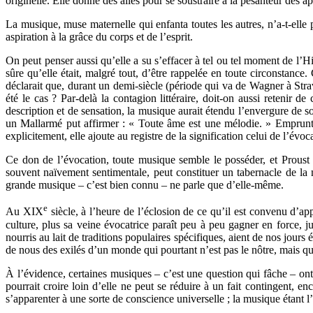
originelle. Elle donne des ailes pour se soustraire à la pesanteur des
La musique, muse maternelle qui enfanta toutes les autres, n’a-t-elle 
aspiration à la grâce du corps et de l’esprit.
On peut penser aussi qu’elle a su s’effacer à tel ou tel moment de l’Hi
sûre qu’elle était, malgré tout, d’être rappelée en toute circonstan
déclarait que, durant un demi-siècle (période qui va de Wagner à Stravi
été le cas ? Par-delà la contagion littéraire, doit-on aussi retenir 
description et de sensation, la musique aurait étendu l’envergure de son
un Mallarmé put affirmer : « Toute âme est une mélodie. » Emprunta
explicitement, elle ajoute au registre de la signification celui de l’évoca
Ce don de l’évocation, toute musique semble le posséder, et Proust
souvent naïvement sentimentale, peut constituer un tabernacle de la m
grande musique – c’est bien connu – ne parle que d’elle-même.
e
Au XIX
siècle, à l’heure de l’éclosion de ce qu’il est convenu d’ap
culture, plus sa veine évocatrice paraît peu à peu gagner en force, j
nourris au lait de traditions populaires spécifiques, aient de nos jours
de nous des exilés d’un monde qui pourtant n’est pas le nôtre, mais qu
À l’évidence, certaines musiques – c’est une question qui fâche – ont
pourrait croire loin d’elle ne peut se réduire à un fait contingent, 
s’apparenter à une sorte de conscience universelle ; la musique étant 