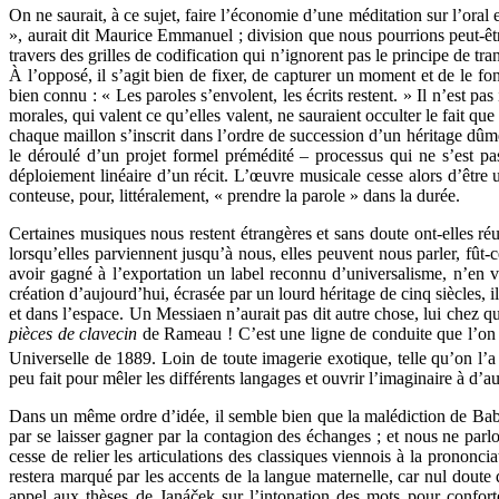
On ne saurait, à ce sujet, faire l’économie d’une méditation sur l’ora
», aurait dit Maurice Emmanuel ; division que nous pourrions peut-
travers des grilles de codification qui n’ignorent pas le principe de t
À l’opposé, il s’agit bien de fixer, de capturer un moment et de le f
bien connu : « Les paroles s’envolent, les écrits restent. » Il n’est p
morales, qui valent ce qu’elles valent, ne sauraient occulter le fait q
chaque maillon s’inscrit dans l’ordre de succession d’un héritage dûmen
le déroulé d’un projet formel prémédité – processus qui ne s’est pa
déploiement linéaire d’un récit. L’œuvre musicale cesse alors d’être
conteuse, pour, littéralement, « prendre la parole » dans la durée.
Certaines musiques nous restent étrangères et sans doute ont-elles r
lorsqu’elles parviennent jusqu’à nous, elles peuvent nous parler, fût-ce
avoir gagné à l’exportation un label reconnu d’universalisme, n’en v
création d’aujourd’hui, écrasée par un lourd héritage de cinq siècles, i
et dans l’espace. Un Messiaen n’aurait pas dit autre chose, lui chez qu
pièces de clavecin
de Rameau ! C’est une ligne de conduite que l’on
Universelle de 1889. Loin de toute imagerie exotique, telle qu’on l’
peu fait pour mêler les différents langages et ouvrir l’imaginaire à d’a
Dans un même ordre d’idée, il semble bien que la malédiction de Babel 
par se laisser gagner par la contagion des échanges ; et nous ne parlo
cesse de relier les articulations des classiques viennois à la prononci
restera marqué par les accents de la langue maternelle, car nul doute 
appel aux thèses de Janáček sur l’intonation des mots pour confort