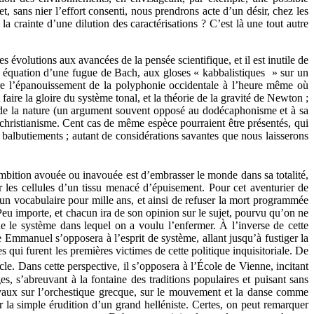
et, sans nier l’effort consenti, nous prendrons acte d’un désir, chez les
la crainte d’une dilution des caractérisations ? C’est là une tout autre
 évolutions aux avancées de la pensée scientifique, et il est inutile de
en équation d’une fugue de Bach, aux gloses « kabbalistiques » sur un
tre l’épanouissement de la polyphonie occidentale à l’heure même où
aire la gloire du système tonal, et la théorie de la gravité de Newton ;
 de la nature (un argument souvent opposé au dodécaphonisme et à sa
christianisme. Cent cas de même espèce pourraient être présentés, qui
s balbutiements ; autant de considérations savantes que nous laisserons
ambition avouée ou inavouée est d’embrasser le monde dans sa totalité,
les cellules d’un tissu menacé d’épuisement. Pour cet aventurier de
er un vocabulaire pour mille ans, et ainsi de refuser la mort programmée
eu importe, et chacun ira de son opinion sur le sujet, pourvu qu’on ne
 le système dans lequel on a voulu l’enfermer. À l’inverse de cette
Emmanuel s’opposera à l’esprit de système, allant jusqu’à fustiger la
qui furent les premières victimes de cette politique inquisitoriale. De
ècle. Dans cette perspective, il s’opposera à l’École de Vienne, incitant
s, s’abreuvant à la fontaine des traditions populaires et puisant sans
ravaux sur l’orchestique grecque, sur le mouvement et la danse comme
r la simple érudition d’un grand helléniste. Certes, on peut remarquer