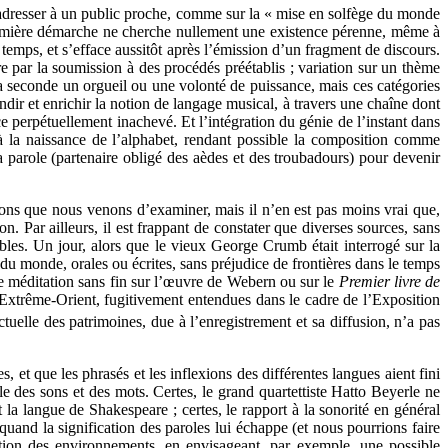
 s’adresser à un public proche, comme sur la « mise en solfège du monde
remière démarche ne cherche nullement une existence pérenne, même à
 temps, et s’efface aussitôt après l’émission d’un fragment de discours.
e par la soumission à des procédés préétablis ; variation sur un thème
s la seconde un orgueil ou une volonté de puissance, mais ces catégories
ndir et enrichir la notion de langage musical, à travers une chaîne dont
ce perpétuellement inachevé. Et l’intégration du génie de l’instant dans
 à la naissance de l’alphabet, rendant possible la composition comme
 parole (partenaire obligé des aèdes et des troubadours) pour devenir
sons que nous venons d’examiner, mais il n’en est pas moins vrai que,
on. Par ailleurs, il est frappant de constater que diverses sources, sans
bles. Un jour, alors que le vieux George Crumb était interrogé sur la
s du monde, orales ou écrites, sans préjudice de frontières dans le temps
une méditation sans fin sur l’œuvre de Webern ou sur le
Premier livre de
Extrême-Orient, fugitivement entendues dans le cadre de l’Exposition
tuelle des patrimoines, due à l’enregistrement et sa diffusion, n’a pas
et que les phrasés et les inflexions des différentes langues aient fini
le des sons et des mots. Certes, le grand quartettiste Hatto Beyerle ne
t la langue de Shakespeare ; certes, le rapport à la sonorité en général
quand la signification des paroles lui échappe (et nous pourrions faire
ation des environnements, en envisageant, par exemple, une possible