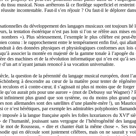
u tissu musical. Nous arrêterons là ce florilège superficiel et restreint 
éussite incontestable. Faut-il s’en réjouir ? Ou faut-il le déplorer dans 
lisationnelles du développement des langages musicaux ont toujours lié les
rs, la tentation ésotérique n’est pas loin si l’on se réfère aux mises 
 nombres »). Plus sérieusement, l’exemple le plus célèbre est peut-ê
en connu : le rapprochement entre le tempérament enfin fixé, qui allait f
pondrait à des données physiques et physiologiques conformes aux lois
usqu’à associer la montée en majesté de la gamme tonale à l’apogée du 
 l’ère des machines et de la révolution informatique qui n’en est qu’à se
 d’un art n’ayant jamais renoncé à sa vocation universaliste.
iècle, la question de la pérennité du langage musical européen, dont l’
Schönberg à descendre au cœur de la matière pour tenter de régénérer 
 à reculons et à contre-cœur, il s’agissait ni plus ni moins que de forg
cule qu’on aurait pris pour une aurore » (mot de Debussy sur Wagner) ? P
t infiniment plus grand que son système, ou du moins plus grand que
s non allemandes sont des satellites d’une planète-mère !), un Maurice 
si ce n’est hérétiques, par exemple les admirables polyphonies flamandes 
e
e imposée à la langue française après les folles luxuriances du XVI
si
 de l’humanité, jouissant sans vergogne de l’hétérogénéité des langage
n le mot de Rousseau, « dire et chanter était la même chose ». Ses t
rosodie qui en découle sont justement célèbres, mais on ne saurait y voi