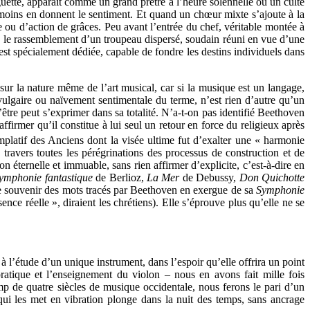
aguette, apparaît comme un grand prêtre à l’heure solennelle où un culte
 moins en donnent le sentiment. Et quand un chœur mixte s’ajoute à la
e ou d’action de grâces. Peu avant l’entrée du chef, véritable montée à
é le rassemblement d’un troupeau dispersé, soudain réuni en vue d’une
i est spécialement dédiée, capable de fondre les destins individuels dans
sur la nature même de l’art musical, car si la musique est un langage,
 vulgaire ou naïvement sentimentale du terme, n’est rien d’autre qu’un
l’être peut s’exprimer dans sa totalité. N’a-t-on pas identifié Beethoven
firmer qu’il constitue à lui seul un retour en force du religieux après
emplatif des Anciens dont la visée ultime fut d’exalter une « harmonie
à travers toutes les pérégrinations des processus de construction et de
 éternelle et immuable, sans rien affirmer d’explicite, c’est-à-dire en
ymphonie fantastique
de Berlioz,
La Mer
de Debussy,
Don Quichotte
aut se souvenir des mots tracés par Beethoven en exergue de sa
Symphonie
nce réelle », diraient les chrétiens). Elle s’éprouve plus qu’elle ne se
 l’étude d’un unique instrument, dans l’espoir qu’elle offrira un point
pratique et l’enseignement du violon – nous en avons fait mille fois
amp de quatre siècles de musique occidentale, nous ferons le pari d’un
qui les met en vibration plonge dans la nuit des temps, sans ancrage