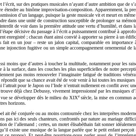
l et l’écrit, sur des pratiques musicales n’ayant d’autre ambition que de
être étendre au binôme improvisation-composition. Apparemment, la p
ransmission d’un langage, puisque la geste musicale vit et meurt en même
ondre dans une unité de construction susceptible de prolonger sa mémoir
as interdit de voir dans la première attitude une vertu d’humilité, et dan
ue l’étape décisive du passage à l’écrit a puissamment contribué à approfo
t enregistré ; chacun étant ainsi convié à apporter sa pierre à un édifi
s fait en un jour – reste un jalon capital, comparable en importance
 une injonction fugitive ou un simple accompagnement ornemental de la
éussi moins que d’autres à toucher la multitude, notamment pour les rai
 à la surface, dans les couches les plus superficielles de notre percepti
iennent pas moins renouveler l’imaginaire fatigué de traditions vénéra
l répondit que sa chance avait été de voir venir à lui toutes les musique
i l’attrait pour le Japon ou l’Inde n’entrait nullement en conflit avec 
 trouve déjà chez Debussy, vivement impressionné par les musiques d’
e
a vue se développer dès le milieu du XIX
siècle, la mise en commun ac
utres horizons.
ait été conjurée ou au moins contournée chez les interprètes modernes, 
ns pas ici des seuls chanteurs, confrontés par nature au mariage diffici
ation de l’allemand ; certes, un motet élisabéthain fait sonner idéalemen
qu’il existe une musique de la langue parlée que le petit enfant perçoit 
er ce propos). Et peut-être pourrions-nous parler aussi de l’imprégn