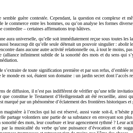
e semble guère contestée. Cependant, la question est complexe et mêm
sible le commerce entre les hommes, ou qu’on analyse les formes divers
contredire – certaines affirmations trop hâtives.
ura universelle, qu’elle soit immédiatement reçue sous toutes les lati
 aussi beaucoup dit qu’elle seule détenait un pouvoir singulier : abolir
ncontre dans aucune autre activité relationnelle ou, à tout le moins, pa
oésie (alliance infiniment subtile de la sonorité des mots et du sens qu
médiation.
de s’extraire de toute signification première et par son refus, d’emblée 
 le monde en soi, étaient son domaine : un jardin secret dont l’accès r
s de diffusion, il n’est pas indifférent de vérifier qu’une telle invitat
r que constitue le Testament d’Heiligenstadt ait été recueillie, ainsi 
est marqué par un phénomène d’éclatement des frontières historiques et
magistère à l’enclos qui lui est réservé, aussi vaste soit-il, n’hésite 
 elle partage volontiers une partie de sa substance en envoyant son plus 
a sonorité des mots, leur courbure et leur agencement rythmé ? Leur actio
st par la musicalité du verbe qu’une puissance d’évocation et de sugg