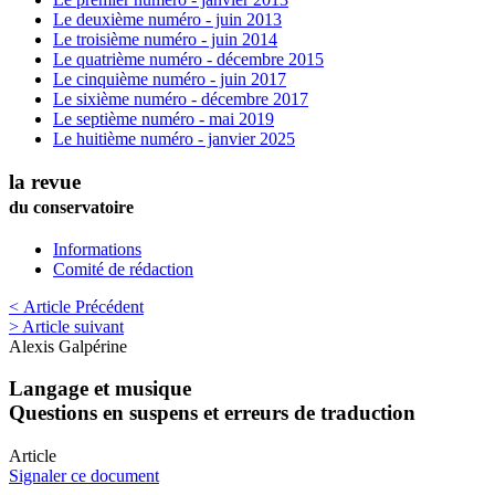
Le deuxième numéro - juin 2013
Le troisième numéro - juin 2014
Le quatrième numéro - décembre 2015
Le cinquième numéro - juin 2017
Le sixième numéro - décembre 2017
Le septième numéro - mai 2019
Le huitième numéro - janvier 2025
la revue
du conservatoire
Informations
Comité de rédaction
< Article Précédent
> Article suivant
Alexis
Galpérine
Langage et musique
Questions en suspens et erreurs de traduction
Article
Signaler ce document