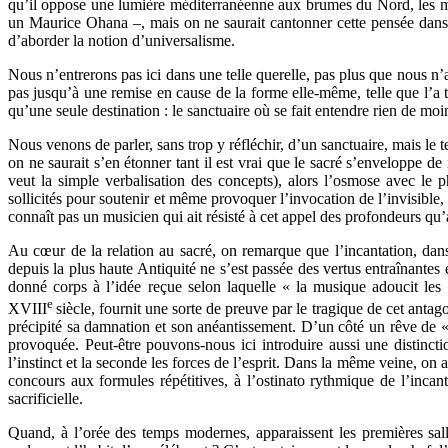
qu’il oppose une lumière méditerranéenne aux brumes du Nord, les mod
un Maurice Ohana –, mais on ne saurait cantonner cette pensée dans u
d’aborder la notion d’universalisme.
Nous n’entrerons pas ici dans une telle querelle, pas plus que nous n
pas jusqu’à une remise en cause de la forme elle-même, telle que l’a th
qu’une seule destination : le sanctuaire où se fait entendre rien de moi
Nous venons de parler, sans trop y réfléchir, d’un sanctuaire, mais le te
on ne saurait s’en étonner tant il est vrai que le sacré s’enveloppe d
veut la simple verbalisation des concepts), alors l’osmose avec le
sollicités pour soutenir et même provoquer l’invocation de l’invisible
connaît pas un musicien qui ait résisté à cet appel des profondeurs qu’a
Au cœur de la relation au sacré, on remarque que l’incantation, dans
depuis la plus haute Antiquité ne s’est passée des vertus entraînantes
donné corps à l’idée reçue selon laquelle « la musique adoucit les
e
XVIII
siècle, fournit une sorte de preuve par le tragique de cet ant
précipité sa damnation et son anéantissement. D’un côté un rêve de « p
provoquée. Peut-être pouvons-nous ici introduire aussi une distinct
l’instinct et la seconde les forces de l’esprit. Dans la même veine, on
concours aux formules répétitives, à l’ostinato rythmique de l’incan
sacrificielle.
Quand, à l’orée des temps modernes, apparaissent les premières salle