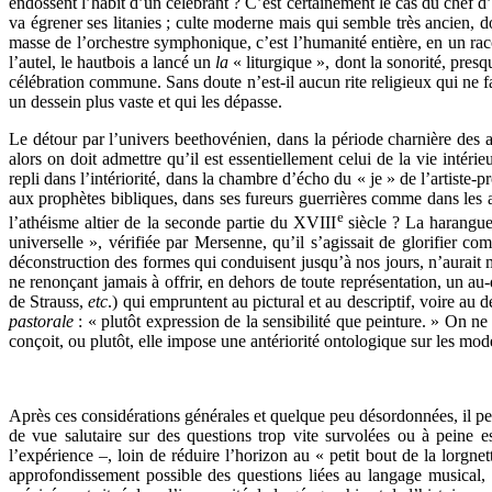
endossent l’habit d’un célébrant ? C’est certainement le cas du chef d’
va égrener ses litanies ; culte moderne mais qui semble très ancien,
masse de l’orchestre symphonique, c’est l’humanité entière, en un racc
l’autel, le hautbois a lancé un
la
« liturgique », dont la sonorité, pre
célébration commune. Sans doute n’est-il aucun rite religieux qui ne fas
un dessein plus vaste et qui les dépasse.
Le détour par l’univers beethovénien, dans la période charnière des a
alors on doit admettre qu’il est essentiellement celui de la vie inté
repli dans l’intériorité, dans la chambre d’écho du « je » de l’artiste-
aux prophètes bibliques, dans ses fureurs guerrières comme dans les ac
e
l’athéisme altier de la seconde partie du XVIII
siècle ? La harangue
universelle », vérifiée par Mersenne, qu’il s’agissait de glorifier co
déconstruction des formes qui conduisent jusqu’à nos jours, n’aurait m
ne renonçant jamais à offrir, en dehors de toute représentation, un 
de Strauss,
etc
.) qui empruntent au pictural et au descriptif, voire au d
pastorale
: « plutôt expression de la sensibilité que peinture. » On ne
conçoit, ou plutôt, elle impose une antériorité ontologique sur les mo
Après ces considérations générales et quelque peu désordonnées, il peu
de vue salutaire sur des questions trop vite survolées ou à peine e
l’expérience –, loin de réduire l’horizon au « petit bout de la lorgn
approfondissement possible des questions liées au langage musical, 