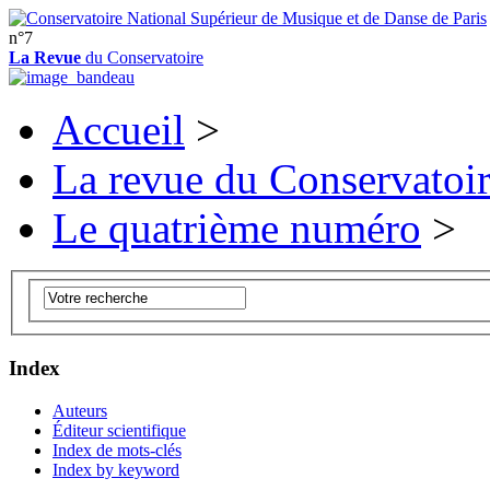
n°7
La Revue
du Conservatoire
Accueil
>
La revue du Conservatoi
Le quatrième numéro
>
Index
Auteurs
Éditeur scientifique
Index de mots-clés
Index by keyword