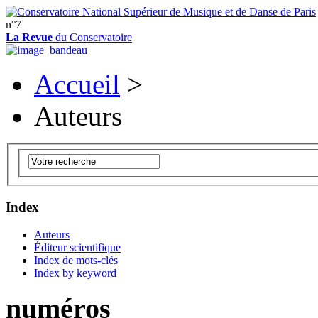
n°7
La Revue
du Conservatoire
Accueil
>
Auteurs
Index
Auteurs
Éditeur scientifique
Index de mots-clés
Index by keyword
numéros