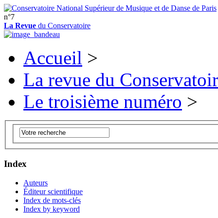
n°7
La Revue
du Conservatoire
Accueil
>
La revue du Conservatoi
Le troisième numéro
>
Index
Auteurs
Éditeur scientifique
Index de mots-clés
Index by keyword