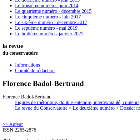
Le troisième numéro - juin 2014
Le quatrième numéro - décembre 2015
Le cinquième numéro - juin 2017
Le sixième numéro - décembre 2017
Le septième numéro - mai 2019
Le huitième numéro - janvier 2025
la revue
du conservatoire
Informations
Comité de rédaction
Florence
Badol-Bertrand
Florence
Badol-Bertrand
Figures de rhétorique, double-entendre, intertextualité, couleur
La revue du Conservatoire
>
Le deuxième numéro
>
Dossier no
>> Auteur
ISSN 2265-2876