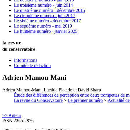
Le troisième numéro - juin 2014
Le quatrième numéro - décembre 2015
Le cinquième numéro - juin 2017
Le sixième numéro - décembre 2017
Le septième numéro - mai 2019
Le huitième numéro - janvier 2025
la revue
du conservatoire
Informations
Comité de rédaction
Adrien
Mamou-Mani
Adrien
Mamou-Mani
,
Laetitia
Placido
et
David
Sharp
Étude des différences de perception entre deux trompettes de
La revue du Conservatoire
>
Le premier numéro
>
Actualité de
>> Auteur
ISSN 2265-2876