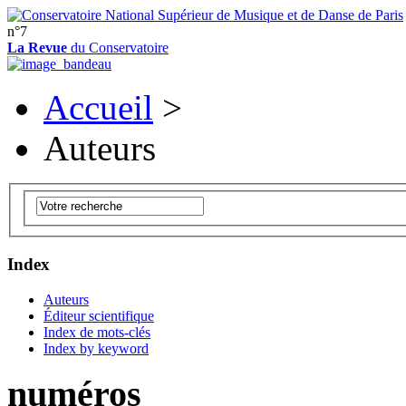
n°7
La Revue
du Conservatoire
Accueil
>
Auteurs
Index
Auteurs
Éditeur scientifique
Index de mots-clés
Index by keyword
numéros