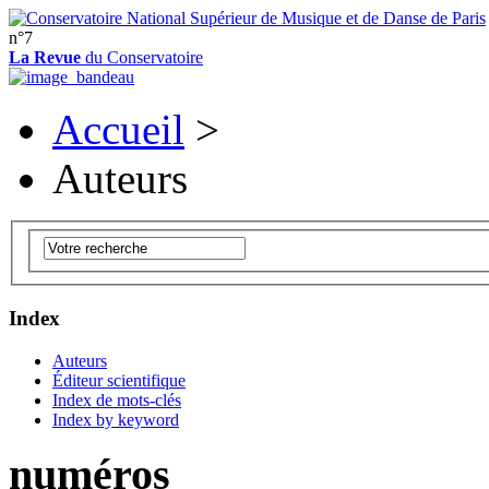
n°7
La Revue
du Conservatoire
Accueil
>
Auteurs
Index
Auteurs
Éditeur scientifique
Index de mots-clés
Index by keyword
numéros