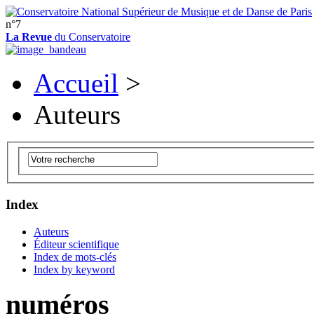
n°7
La Revue
du Conservatoire
Accueil
>
Auteurs
Index
Auteurs
Éditeur scientifique
Index de mots-clés
Index by keyword
numéros