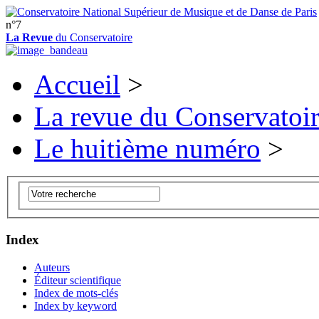
n°7
La Revue
du Conservatoire
Accueil
>
La revue du Conservatoi
Le huitième numéro
>
Index
Auteurs
Éditeur scientifique
Index de mots-clés
Index by keyword