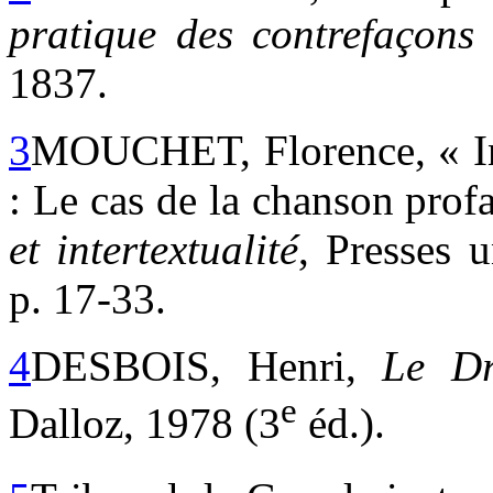
pratique des contrefaçons
1837.
3
MOUCHET, Florence, « Inte
: Le cas de la chanson pro
et intertextualité
, Presses 
p. 17-33.
4
DESBOIS, Henri,
Le Dr
e
Dalloz, 1978 (3
éd.).