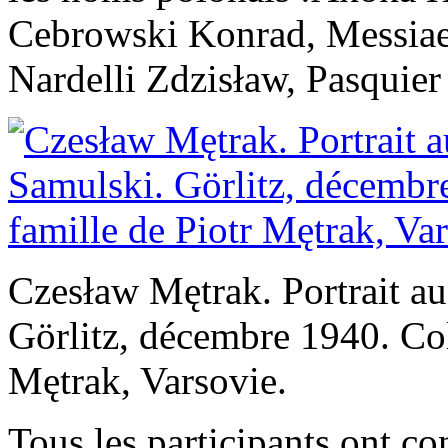
Cebrowski Konrad, Messiae
Nardelli Zdzisław, Pasquie
Czesław Mętrak. Portrait a
Görlitz, décembre 1940. Col
Mętrak, Varsovie.
Tous les participants ont co