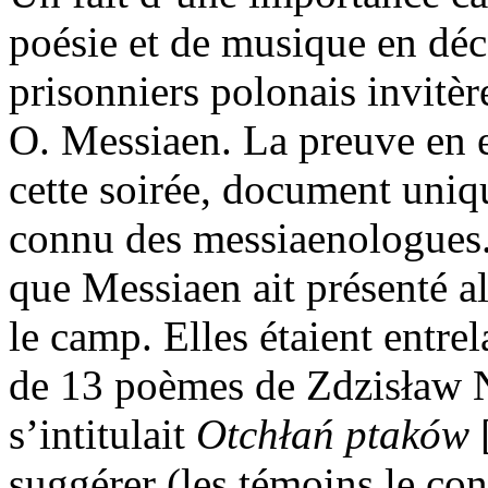
poésie et de musique en déc
prisonniers polonais invitèr
O. Messiaen. La preuve en 
cette soirée, document uniqu
connu des messiaenologues.
que Messiaen ait présenté a
le camp. Elles étaient entrel
de 13 poèmes de Zdzisław N
s’intitulait
Otchłań ptaków
suggérer (les témoins le con