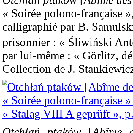
« Soirée polono-française »
calligraphié par B. Samulsk
prisonnier : « Śliwiński Ant
par lui-même : « Görlitz, d
Collection de J. Stankiewic
Otchłań ptaków
[
Abîme d