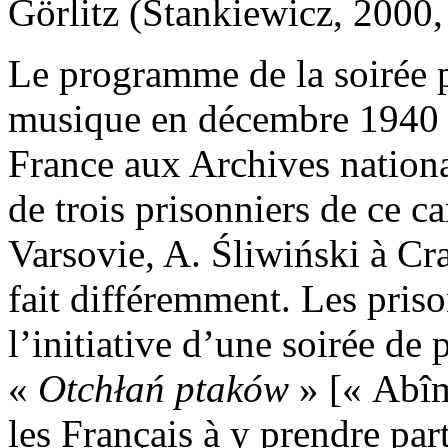
Görlitz (Stankiewicz, 2000,
Le programme de la soirée p
musique en décembre 1940 a
France aux Archives nationa
de trois prisonniers de ce c
Varsovie, A. Śliwiński à Cra
fait différemment. Les pris
l’initiative d’une soirée de 
«
Otchłań ptaków
» [« Abîm
les Français à y prendre pa