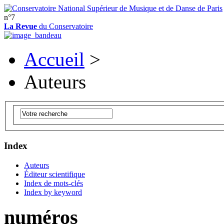
n°7
La Revue
du Conservatoire
Accueil
>
Auteurs
Index
Auteurs
Éditeur scientifique
Index de mots-clés
Index by keyword
numéros