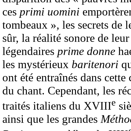
ces
primi uomini
emportèren
tombeaux »
,
les secrets de 
sûr, la réalité sonore de leu
légendaires
prime donne
hae
les mystérieux
baritenori
qu
ont été entraînés dans cette 
du chant. Cependant, les ré
e
traités italiens du XVIII
siè
ainsi que les grandes
Méthod