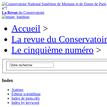
n°7
La Revue
du Conservatoire
Accueil
>
La revue du Conservatoi
Le cinquième numéro
>
Index
Auteurs
Éditeur scientifique
Index de mots-clés
Index by keyword