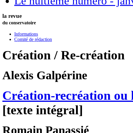
Le huitième numéro - jan
la revue
du conservatoire
Informations
Comité de rédaction
Création / Re-création
Alexis
Galpérine
Création-recréation ou l
[texte intégral]
Romain
Panassié