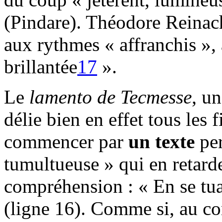
(Pindare). Théodore Reinach
aux rythmes « affranchis », 
brillantée
17
».
Le
lamento
de Tecmesse
, u
délie bien en effet tous les 
commencer par
un texte
per
tumultueuse » qui en retard
compréhension : « En se tu
(ligne 16). Comme si, au co