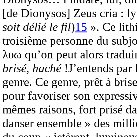
[de Dionysos] Zeus cria : l
soit délié le fil
)
15
». Ce lith
troisième personne du subjon
λυω qu’on peut alors tradui
brisé, haché
!J’entends par l
genre. Ce genre, prêt à brise
pour favoriser son expressivi
mêmes raisons, fort prisé da
danser ensemble » des milli
du coup « jetèrent, lumineuse