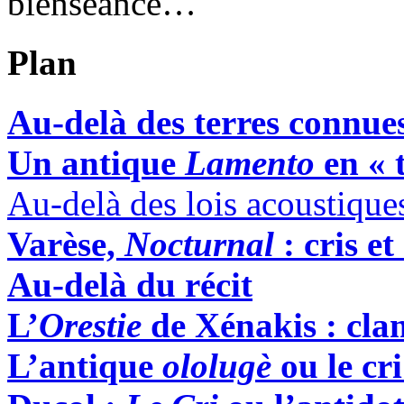
bienséance…
Plan
Au-delà des terres connues
Un antique
Lamento
en « 
Au-delà des lois acoustique
Varèse,
Nocturnal
: cris e
Au-delà du récit
L’
Orestie
de Xénakis : clam
L’antique
ololugè
ou le cr