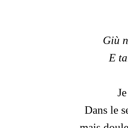
Giù n
E ta
Je
Dans le s
mais douleu