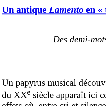
Un antique
Lamento
en « 
Des demi-mo
Un papyrus musical découve
e
du XX
siècle apparaît ici 
effets où, entre cri et silen