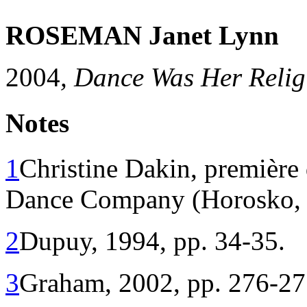
ROSEMAN Janet Lynn
2004
, Dance Was Her Relig
Notes
1
Christine Dakin, première
Dance Company (Horosko, 
2
Dupuy, 1994, pp. 34-35.
3
Graham, 2002, pp. 276-27