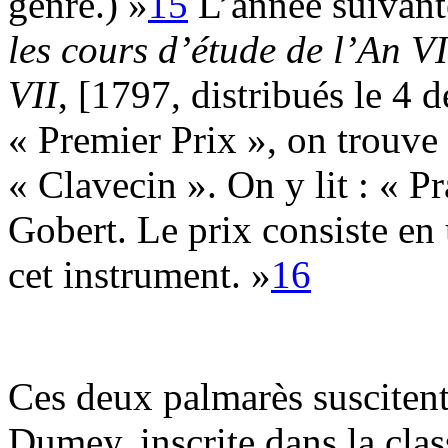
genre.) »
15
L’année suivant
les cours d’étude de l’An VI
VII
, [1797, distribués le 4
« Premier Prix », on trouve
« Clavecin ». On y lit : « Pr
Gobert. Le prix consiste en
cet instrument. »
16
Ces deux palmarès susciten
Dumey, inscrite dans la cla