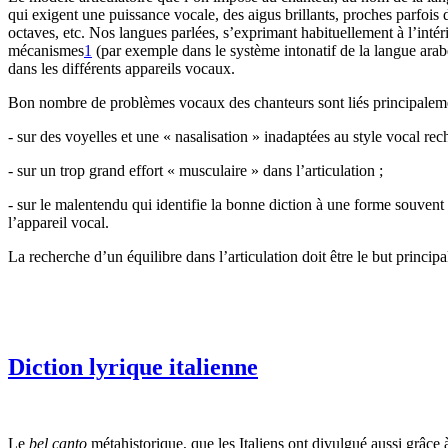
qui exigent une puissance vocale, des aigus brillants, proches parfois
octaves, etc. Nos langues parlées, s’exprimant habituellement à l’inté
mécanismes
1
(par exemple dans le système intonatif de la langue arab
dans les différents appareils vocaux.
Bon nombre de problèmes vocaux des chanteurs sont liés principaleme
- sur des voyelles et une « nasalisation » inadaptées au style vocal rec
- sur un trop grand effort « musculaire » dans l’articulation ;
- sur le malentendu qui identifie la bonne diction à une forme souvent
l’appareil vocal.
La recherche d’un équilibre dans l’articulation doit être le but principal
Diction lyrique italienne
Le
bel canto
métahistorique, que les Italiens ont divulgué aussi grâce 