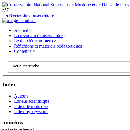
n°7
La Revue
du Conservatoire
Accueil
>
La revue du Conservatoire
>
Le deuxième numéro
>
Réflexions et matériels pédagogiques
>
Contenus
>
Index
Auteurs
Éditeur scientifique
Index de mots-clés
Index by keyword
numéros
en texte intégral