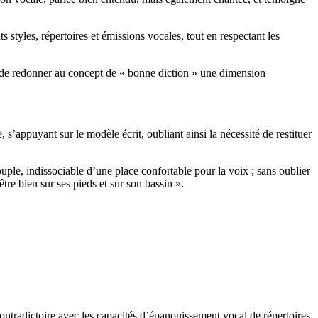
s styles, répertoires et émissions vocales, tout en respectant les
t de redonner au concept de « bonne diction » une dimension
s’appuyant sur le modèle écrit, oubliant ainsi la nécessité de restituer
ouple, indissociable d’une place confortable pour la voix ; sans oublier
tre bien sur ses pieds et sur son bassin ».
ontradictoire avec les capacités d’épanouissement vocal de répertoires