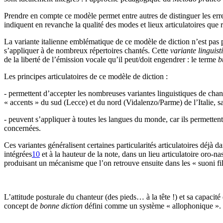
Prendre en compte ce modèle permet entre autres de distinguer les erreu
indiquent en revanche la qualité des modes et lieux articulatoires que r
La variante italienne emblématique de ce modèle de diction n’est pas 
s’appliquer à de nombreux répertoires chantés. Cette
variante linguis
de la liberté de l’émission vocale qu’il peut/doit engendrer : le terme
b
Les principes articulatoires de ce modèle de diction :
- permettent d’accepter les nombreuses variantes linguistiques de chan
« accents » du sud (Lecce) et du nord (Vidalenzo/Parme) de l’Italie, san
- peuvent s’appliquer à toutes les langues du monde, car ils permettent 
concernées.
Ces variantes généralisent certaines particularités articulatoires déj
intégrées
10
et à la hauteur de la note, dans un lieu articulatoire oro-n
produisant un mécanisme que l’on retrouve ensuite dans les « suoni fil
L’attitude posturale du chanteur (des pieds… à la tête !) et sa capaci
concept de
bonne diction
défini comme un système « allophonique ».