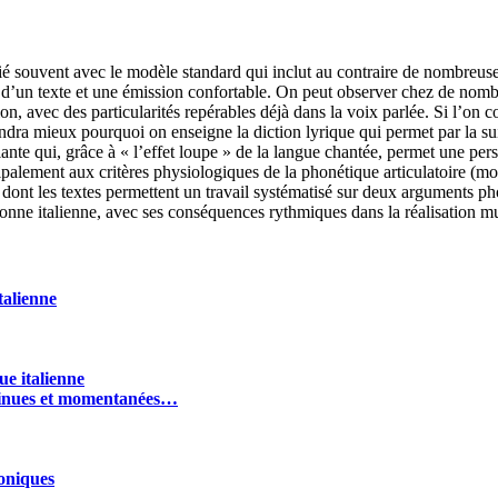
fié souvent avec le modèle standard qui inclut au contraire de nombreu
on d’un texte et une émission confortable. On peut observer chez de nomb
ion, avec des particularités repérables déjà dans la voix parlée. Si l’o
dra mieux pourquoi on enseigne la diction lyrique qui permet par la suit
nte qui, grâce à « l’effet loupe » de la langue chantée, permet une person
cipalement aux critères physiologiques de la phonétique articulatoire (mo
 dont les textes permettent un travail systématisé sur deux arguments p
onne italienne, avec ses conséquences rythmiques dans la réalisation mus
talienne
ue italienne
ontinues et momentanées…
honiques