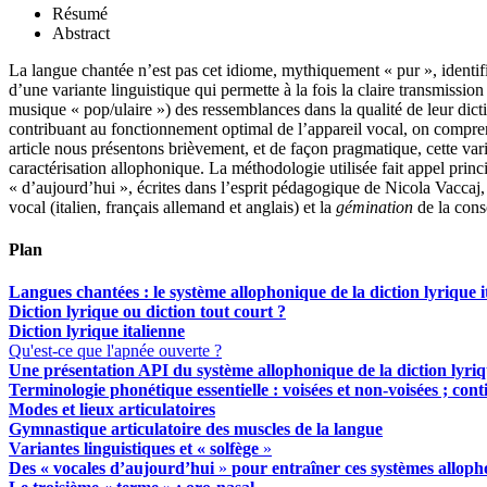
Résumé
Abstract
La langue chantée n’est pas cet idiome, mythiquement « pur », identi
d’une variante linguistique qui permette à la fois la claire transmissi
musique « pop/ulaire ») des ressemblances dans la qualité de leur dict
contribuant au fonctionnement optimal de l’appareil vocal, on compren
article nous présentons brièvement, et de façon pragmatique, cette varia
caractérisation allophonique. La méthodologie utilisée fait appel prin
« d’aujourd’hui », écrites dans l’esprit pédagogique de Nicola Vaccaj,
vocal (italien, français allemand et anglais) et la
gémination
de la cons
Plan
Langues chantées : le système allophonique de la diction lyrique i
Diction lyrique ou diction tout court ?
Diction lyrique italienne
Qu'est-ce que l'apnée ouverte ?
Une présentation API du système allophonique de la diction lyriq
Terminologie phonétique essentielle : voisées et non-voisées ; c
Modes et lieux articulatoires
Gymnastique articulatoire des muscles de la
langue
Variantes linguistiques et « solfège
»
Des
« v
ocales d’aujourd’hui
»
pour entraîner ces systèmes allop