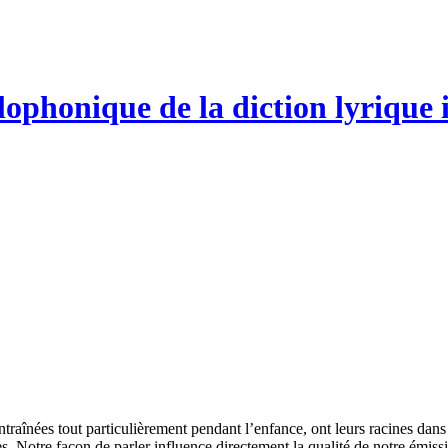
lophonique de la diction lyrique 
entraînées tout particulièrement pendant l’enfance, ont leurs racines dan
s. Notre façon de parler influence directement la qualité de notre émis