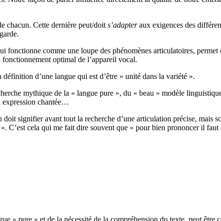
de chacun. Cette dernière peut/doit
s’adapter
aux exigences des différent
egarde.
, qui fonctionne comme une loupe des phénomènes articulatoires, perme
un fonctionnement optimal de l’appareil vocal.
définition d’une langue qui est d’être « unité dans la variété ».
herche mythique de la « langue pure », du « beau » modèle linguistique, 
on expression chantée…
n
doit signifier avant tout la recherche d’une articulation précise, mais s
. C’est cela qui me fait dire souvent que « pour bien prononcer il faut ê
ue « pure » et de la nécessité de la compréhension du texte, peut être c