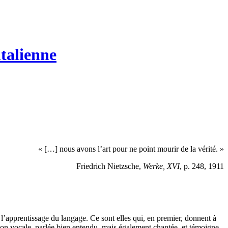
italienne
« […] nous avons l’art pour ne point mourir de la vérité. »
Friedrich Nietzsche,
Werke, XVI
, p. 248, 1911
s l’apprentissage du langage. Ce sont elles qui, en premier, donnent à
sion vocale, parlée bien entendu, mais également chantée, et témoigne