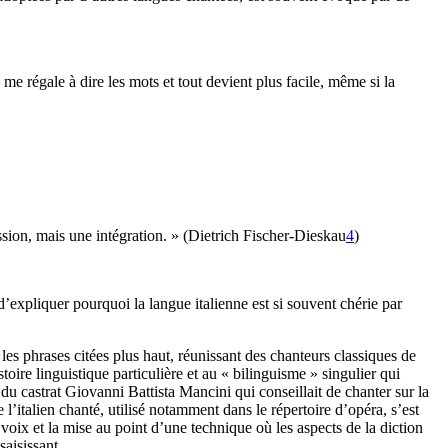
me régale à dire les mots et tout devient plus facile, même si la
cession, mais une intégration. » (Dietrich Fischer-Dieskau
4
)
 d’expliquer pourquoi la langue italienne est si souvent chérie par
 les phrases citées plus haut, réunissant des chanteurs classiques de
oire linguistique particulière et au « bilinguisme » singulier qui
i du castrat Giovanni Battista Mancini qui conseillait de chanter sur la
l’italien chanté, utilisé notamment dans le répertoire d’opéra, s’est
 voix et la mise au point d’une technique où les aspects de la diction
aisissant.