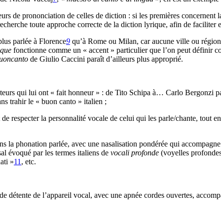
rs de prononciation de celles de diction : si les premières concernent la
echerche toute approche correcte de la diction lyrique, afin de faciliter e
plus parlée à Florence
9
qu’à Rome ou Milan, car aucune ville ou région n’
tique
fonctionne comme un « accent » particulier que l’on peut définir 
uoncanto
de Giulio Caccini paraît d’ailleurs plus approprié.
teurs qui lui ont « fait honneur » : de Tito Schipa à… Carlo Bergonzi pa
s trahir le « buon canto » italien ;
de respecter la personnalité vocale de celui qui les parle/chante, tout e
à dans la phonation parlée, avec une nasalisation pondérée qui accompag
asal évoqué par les termes italiens de
vocali profonde
(voyelles profondes
ati »
11
, etc.
té de détente de l’appareil vocal, avec une apnée cordes ouvertes, accom