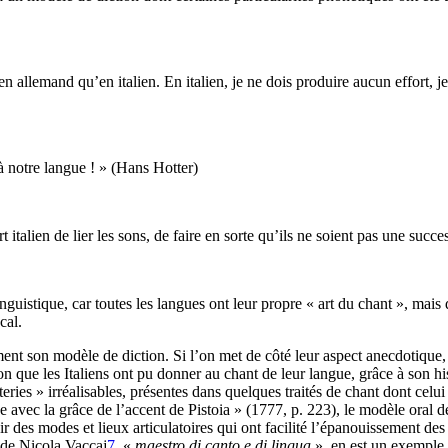
 allemand qu’en italien. En italien, je ne dois produire aucun effort, je 
à notre langue ! » (Hans Hotter)
t italien de lier les sons, de faire en sorte qu’ils ne soient pas une suc
inguistique, car toutes les langues ont leur propre « art du chant », mais
cal.
ement son modèle de diction. Si l’on met de côté leur aspect anecdotique,
 que les Italiens ont pu donner au chant de leur langue, grâce à son hist
tteries » irréalisables, présentes dans quelques traités de chant dont celu
 avec la grâce de l’accent de Pistoia » (1777, p. 223), le modèle oral de 
ir des modes et lieux articulatoires qui ont facilité l’épanouissement des
de Nicola Vaccaj
7
, «
maestro di canto e di lingua
», en est un exemple s