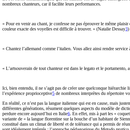
nombreux chanteurs, car il facilite leurs performances.
« Pour en venir au chant, je confesse ne pas éprouver le même plaisir en
couleur exacte des voyelles est difficile à trouver. » (Natalie Dessay
3
)
« Chantez l’allemand comme l’italien. Vous allez ainsi rendre service 
« L’artsouverain de tout chanteur est dans le legato et le portamento, ar
Ici, bien entendu, il ne s’agit pas de créer une quelconque hiérarchie l
l’expérience proprioceptive
5
de nombreux interprètes du répertoire vo
En réalité, ce n’est pas la langue italienne qui est en cause, mais just
différentes générations, résument quelques aspects du modèle de diction
perdure encore aujourd’hui en Italie
6
. En effet, mis à part les « coque
variante de « la langue florentine sur la bouche d’un habitant de Sienne
constitué dans un climat de liberté et de tolérance qui a permis de réun
sont idéalement intégrés : l’approche pédagogique du
Metodo pratico