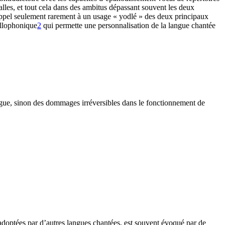
lles, et tout cela dans des ambitus dépassant souvent les deux
t appel seulement rarement à un usage « yodlé » des deux principaux
allophonique
2
qui permette une personnalisation de la langue chantée
atigue, sinon des dommages irréversibles dans le fonctionnement de
 adoptées par d’autres langues chantées, est souvent évoqué par de