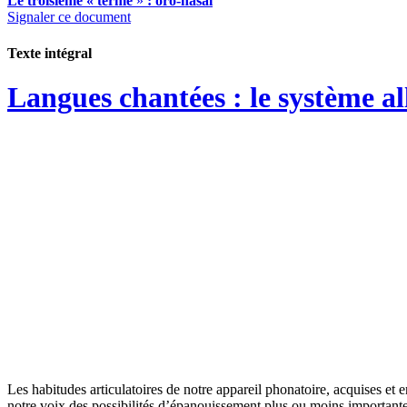
Le troisième « terme
»
: oro-nasal
Signaler ce document
Texte intégral
Langues chantées : le système al
Les habitudes articulatoires de notre appareil phonatoire, acquises et 
notre voix des possibilités d’épanouissement plus ou moins importante