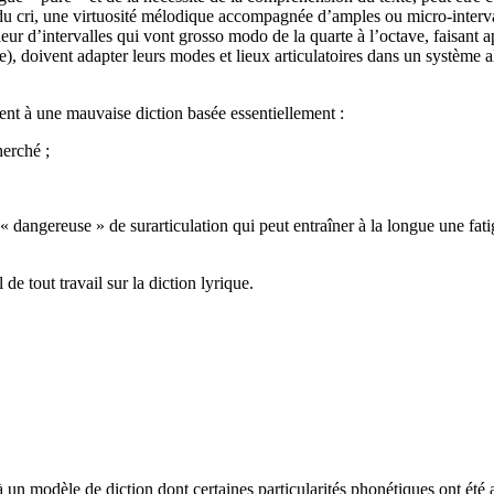
 du cri, une virtuosité mélodique accompagnée d’amples ou micro-interva
rieur d’intervalles qui vont grosso modo de la quarte à l’octave, faisan
e), doivent adapter leurs modes et lieux articulatoires dans un système 
nt à une mauvaise diction basée essentiellement :
herché ;
 « dangereuse » de surarticulation qui peut entraîner à la longue une f
 de tout travail sur la diction lyrique.
à un modèle de diction dont certaines particularités phonétiques ont été