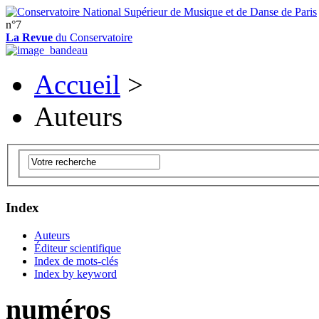
n°7
La Revue
du Conservatoire
Accueil
>
Auteurs
Index
Auteurs
Éditeur scientifique
Index de mots-clés
Index by keyword
numéros