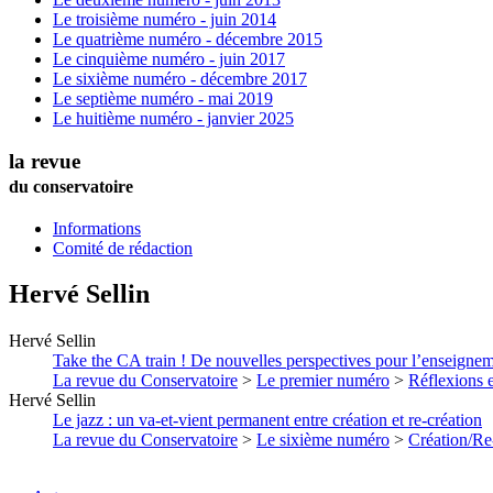
Le troisième numéro - juin 2014
Le quatrième numéro - décembre 2015
Le cinquième numéro - juin 2017
Le sixième numéro - décembre 2017
Le septième numéro - mai 2019
Le huitième numéro - janvier 2025
la revue
du conservatoire
Informations
Comité de rédaction
Hervé
Sellin
Hervé
Sellin
Take the CA train ! De nouvelles perspectives pour l’enseignem
La revue du Conservatoire
>
Le premier numéro
>
Réflexions 
Hervé
Sellin
Le jazz : un va-et-vient permanent entre création et re-création
La revue du Conservatoire
>
Le sixième numéro
>
Création/Re