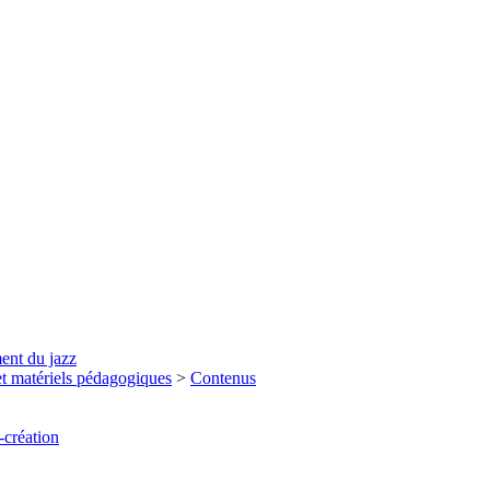
ent du jazz
et matériels pédagogiques
>
Contenus
-création