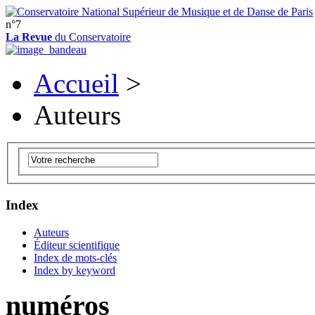
n°7
La Revue
du Conservatoire
Accueil
>
Auteurs
Index
Auteurs
Éditeur scientifique
Index de mots-clés
Index by keyword
numéros