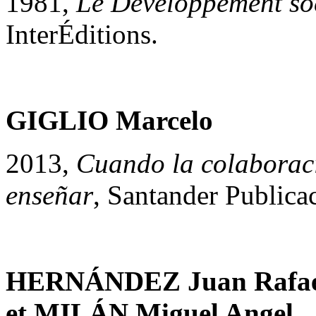
1981,
Le Développement soci
InterÉditions.
GIGLIO Marcelo
2013,
Cuando la colaboraci
enseñar
, Santander Publica
HERNÁNDEZ Juan Rafae
et MILÁN Miguel Angel