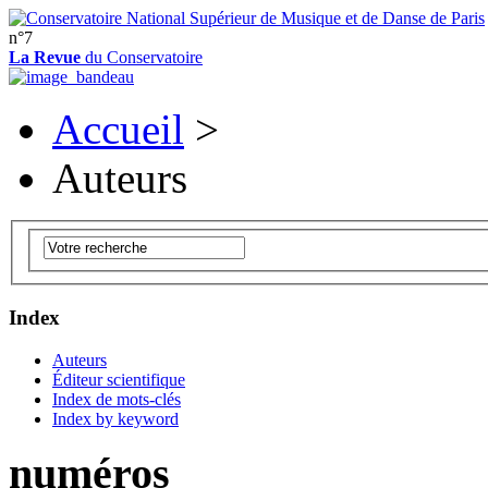
n°7
La Revue
du Conservatoire
Accueil
>
Auteurs
Index
Auteurs
Éditeur scientifique
Index de mots-clés
Index by keyword
numéros