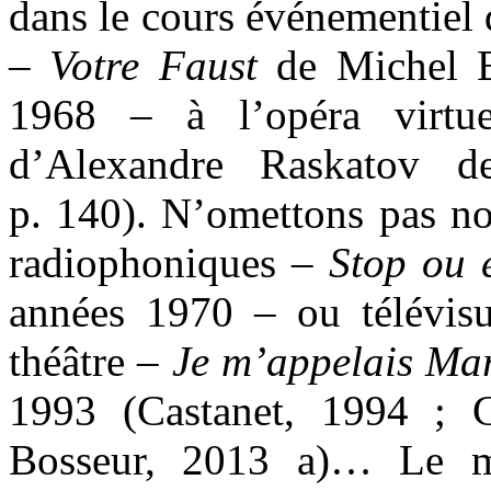
dans le cours événementiel 
–
Votre Faust
de Michel B
1968 – à l’opéra virtu
d’Alexandre Raskatov d
p. 140). N’omettons pas no
radiophoniques –
Stop ou 
années 1970 – ou télévisue
théâtre –
Je m’appelais
Mar
1993 (Castanet, 1994 ; C
Bosseur, 2013 a)… Le mir