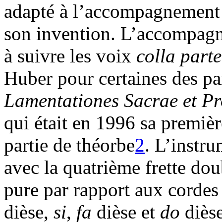
adapté à l’accompagnement d
son invention. L’accompagn
à suivre les voix
colla part
Huber pour certaines des pa
Lamentationes Sacrae et Pr
qui était en 1996 sa premi
partie de théorbe
2
. L’instr
avec la quatrième frette dou
pure par rapport aux cordes
dièse,
si
,
fa
dièse et
do
dièse