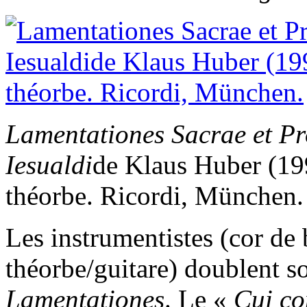
Lamentationes Sacrae et P
Iesualdi
de Klaus Huber (199
théorbe. Ricordi, München.
Les instrumentistes (cor de b
théorbe/guitare) doublent s
Lamentationes
. Le «
Cui co