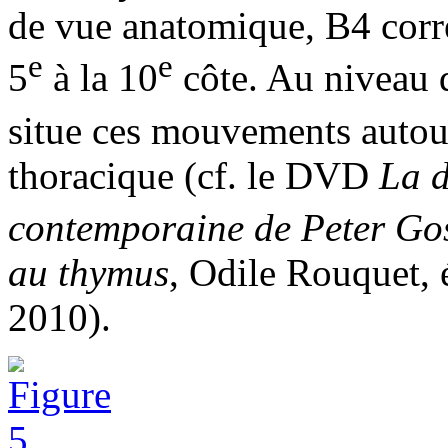
de vue anatomique, B4 corre
e
e
5
à la 10
côte. Au niveau d
situe ces mouvements autour
thoracique (cf. le DVD
La d
contemporaine de Peter Gos
au thymus
, Odile Rouquet,
2010).