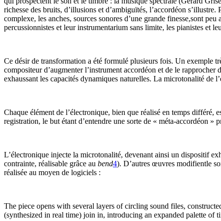
qui prospectent le son et le timbre : la musique spectrale (Gérard Gri
richesse des bruits, d’illusions et d’ambiguïtés, l’accordéon s’illustre.
complexe, les anches, sources sonores d’une grande finesse,sont peu a
percussionnistes et leur instrumentarium sans limite, les pianistes et l
Ce désir de transformation a été formulé plusieurs fois. Un exemple trè
compositeur d’augmenter l’instrument accordéon et de le rapprocher de s
exhaussant les capacités dynamiques naturelles. La microtonalité de l
Chaque élément de l’électronique, bien que réalisé en temps différé, 
registration, le but étant d’entendre une sorte de « méta-accordéon » p
L’électronique injecte la microtonalité, devenant ainsi un dispositif e
contrainte, réalisable grâce au
bend
4
). D’autres œuvres modifientle s
réalisée au moyen de logiciels :
The piece opens with several layers of circling sound files, construc
(synthesized in real time) join in, introducing an expanded palette of