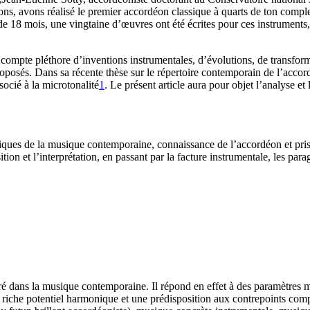
éons, avons réalisé le premier accordéon classique à quarts de ton co
de 18 mois, une vingtaine d’œuvres ont été écrites pour ces instruments
i compte pléthore d’inventions instrumentales, d’évolutions, de transform
roposés. Dans sa récente thèse sur le répertoire contemporain de l’acc
ocié à la microtonalité
1
. Le présent article aura pour objet l’analyse et
iques de la musique contemporaine, connaissance de l’accordéon et prise
ion et l’interprétation, en passant par la facture instrumentale, les par
t ancré dans la musique contemporaine. Il répond en effet à des paramètre
n riche potentiel harmonique et une prédisposition aux contrepoints com