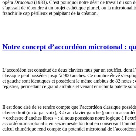
opéra
Dracoula
(1983). C’est pourquoi notre désir de travail du son d
s’agissait de répondre à un projet esthétique pluriel, où la microtonali
franchir le cap périlleux et palpitant de la création.
Notre concept d’accordéon microtonal : qu
L’accordéon est constitué de deux claviers mus par un soufflet, dont l
classique peut posséder jusqu’à 900 anches. Ce nombre élevé s’expliqu
et gauche sont identiques et possèdent le même ambitus de 82 notes ; c
registres, permettant ce grand ambitus et venant enrichir la palette son
Il est donc aisé de se rendre compte que l’accordéon classique possè
clavier droit (un
la
par voix), 3
la
au clavier gauche (pour un accordéo
« orchestre d’anches libres » : si nous poussions notre logique à l’e
accordéon-microtonal » en seizièmesde ton tout en conservant l’ambi
calcul chimérique rend compte du potentiel microtonal de l’accordéon