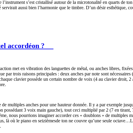
e l’instrument s’est cristallisé autour de la microtonalité en quarts de
té servirait aussi bien l’harmonie que le timbre. D’un désir esthétique, c
el accordéon ?
’action met en vibration des languettes de métal, ou anches libres, fix
e par trois raisons principales : deux anches par note sont nécessaires
haque clavier possède un certain nombre de voix (4 au clavier droit, 2 
ore.
de de multiples anches pour une hauteur donnée. Il y a par exemple jus
n possédant 3 voix main gauche), tout ceci multiplié par 2 (7 en tira
xtrême, nous pourrions imaginer accorder ces « doublons » de multiples 
tus, là où le piano en seizièmesde ton ne couvre qu’une seule octave…
.