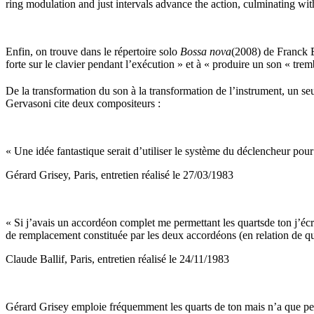
ring modulation and just intervals advance the action, culminating with 
Enfin, on trouve dans le répertoire solo
Bossa
n
ova
(2008) de Franck Be
forte sur le clavier pendant l’exécution » et à « produire un son « tre
De la transformation du son à la transformation de l’instrument, un seu
Gervasoni cite deux compositeurs :
« Une idée fantastique serait d’utiliser le système du déclencheur pour
Gérard Grisey, Paris, entretien réalisé le 27/03/1983
« Si j’avais un accordéon complet me permettant les quartsde ton j’écri
de remplacement constituée par les deux accordéons (en relation de quart
Claude Ballif, Paris, entretien réalisé le 24/11/1983
Gérard Grisey emploie fréquemment les quarts de ton mais n’a que peu 