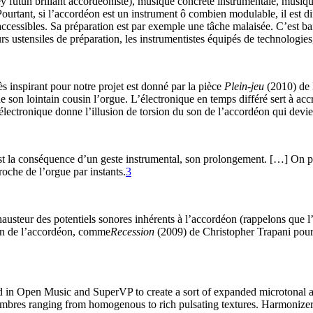
sey futun brillant accordéoniste), musique concrète instrumentale, musiqu
 Pourtant, si l’accordéon est un instrument ô combien modulable, il est di
ccessibles. Sa préparation est par exemple une tâche malaisée. C’est b
eurs ustensiles de préparation, les instrumentistes équipés de technologi
s inspirant pour notre projet est donné par la pièce
Plein-jeu
(2010) de P
on lointain cousin l’orgue. L’électronique en temps différé sert à accro
’électronique donne l’illusion de torsion du son de l’accordéon qui devi
est la conséquence d’un geste instrumental, son prolongement. […] On p
roche de l’orgue par instants.
3
xhausteur des potentiels sonores inhérents à l’accordéon (rappelons que l
on de l’accordéon, comme
Recession
(2009) de Christopher Trapani pour 
ted in Open Music and SuperVP to create a sort of expanded microtonal a
 timbres ranging from homogenous to rich pulsating textures. Harmonizer