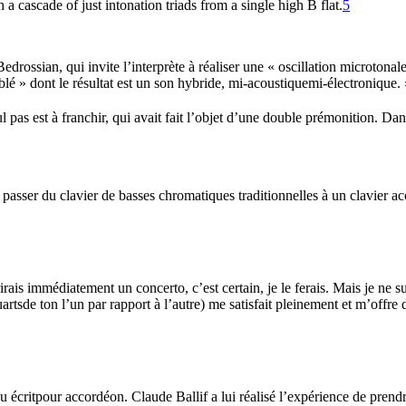
a cascade of just intonation triads from a single high B flat.
5
drossian, qui invite l’interprète à réaliser une « oscillation microtonal
mblé » dont le résultat est un son hybride, mi-acoustiquemi-électronique. 
l pas est à franchir, qui avait fait l’objet d’une double prémonition. D
 passer du clavier de basses chromatiques traditionnelles à un clavier ac
rais immédiatement un concerto, c’est certain, je le ferais. Mais je ne su
sde ton l’un par rapport à l’autre) me satisfait pleinement et m’offre d’
écritpour accordéon. Claude Ballif a lui réalisé l’expérience de prend