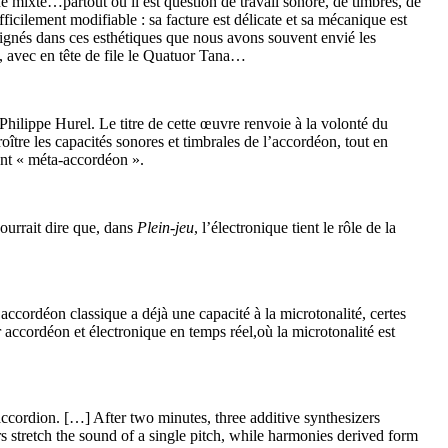
e mixte…partout où il est question de travail sonore, de timbres, de
fficilement modifiable : sa facture est délicate et sa mécanique est
aignés dans ces esthétiques que nous avons souvent envié les
es, avec en tête de file le Quatuor Tana…
hilippe Hurel. Le titre de cette œuvre renvoie à la volonté du
ître les capacités sonores et timbrales de l’accordéon, tout en
ent « méta-accordéon ».
ourrait dire que, dans
Plein-jeu
, l’électronique tient le rôle de la
’accordéon classique a déjà une capacité à la microtonalité, certes
accordéon et électronique en temps réel,où la microtonalité est
ccordion. […] After two minutes, three additive synthesizers
s stretch the sound of a single pitch, while harmonies derived form