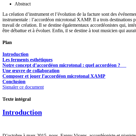
Abstract
La création d’instrument et l’évolution de la facture sont des événemen
instrumentale : l’accordéon microtonal XAMP. Il a trois destinations pr
travail de création. Il se destine égalementaux accordéonistes qui, in
être débattue et à évoluer. Enfin, il se destine à tout musicien qui aurai
Plan
Introduction
Les ferments esthétiques
Notre concept d’accordéon microtonal : quel accordéon ?
Une œuvre de collaboration
Composer et jouer l’accordéon microtonal XAMP
Conclusion
Signaler ce document
Texte intégral
Introduction
D’octobre à mars 2015, nous, Fanny Vicens, accordéoniste et pianiste