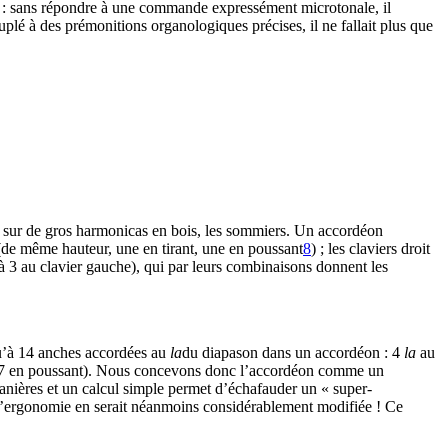
 ton : sans répondre à une commande expressément microtonale, il
ouplé à des prémonitions organologiques précises, il ne fallait plus que
ées sur de gros harmonicas en bois, les sommiers. Un accordéon
 (de même hauteur, une en tirant, une en poussant
8
) ; les claviers droit
à 3 au clavier gauche), qui par leurs combinaisons donnent les
qu’à 14 anches accordées au
la
du diapason dans un accordéon : 4
la
au
nt, 7 en poussant). Nous concevons donc l’accordéon comme un
manières et un calcul simple permet d’échafauder un « super-
L’ergonomie en serait néanmoins considérablement modifiée ! Ce