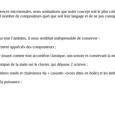
nces microtonales, nous souhaitions que notre concept soit le plus cohér
d nombre de compositeurs quel que soit leur langage et de ne pas consi
ur tout l’ambitus, il nous semblait indispensable de conserver :
èrement appréciés des compositeurs ;
e jouant comme tout accordéon classique, uni-sonore et conservant la mê
empan de la main sur le clavier, qui dépasse 2 octaves ;
 timbres ronds et chaleureux du « cassotto »(voix dites
en boîte
) et les ti
la puissance ;