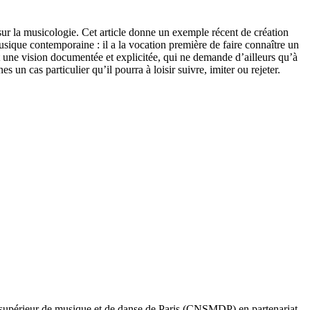
, sur la musicologie. Cet article donne un exemple récent de création
musique contemporaine : il a la vocation première de faire connaître un
nt une vision documentée et explicitée, qui ne demande d’ailleurs qu’à
s un cas particulier qu’il pourra à loisir suivre, imiter ou rejeter.
l supérieur de musique et de danse de Paris (CNSMDP) en partenariat