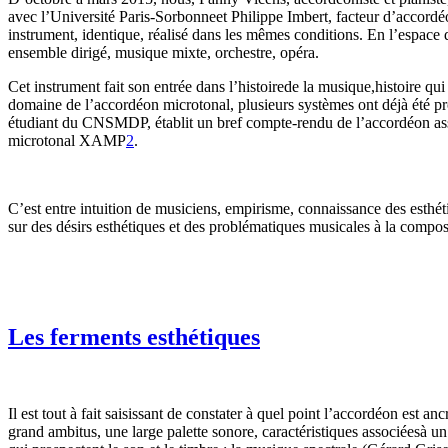
avec l’Université Paris-Sorbonneet Philippe Imbert, facteur d’accord
instrument, identique, réalisé dans les mêmes conditions. En l’espace 
ensemble dirigé, musique mixte, orchestre, opéra.
Cet instrument fait son entrée dans l’histoirede la musique,histoire qu
domaine de l’accordéon microtonal, plusieurs systèmes ont déjà été p
étudiant du CNSMDP, établit un bref compte-rendu de l’accordéon ass
microtonal XAMP
2
.
C’est entre intuition de musiciens, empirisme, connaissance des esthét
sur des désirs esthétiques et des problématiques musicales à la composit
Les ferments esthétiques
Il est tout à fait saisissant de constater à quel point l’accordéon es
grand ambitus, une large palette sonore, caractéristiques associéesà u