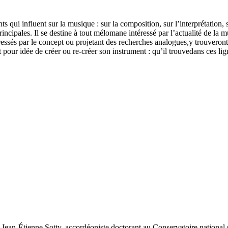
ts qui influent sur la musique : sur la composition, sur l’interprétation
incipales. Il se destine à tout mélomane intéressé par l’actualité de la 
téressés par le concept ou projetant des recherches analogues,y trouvero
t pour idée de créer ou re-créer son instrument : qu’il trouvedans ces ligne
,Jean-Étienne Sotty, accordéoniste doctorant au Conservatoire nationa