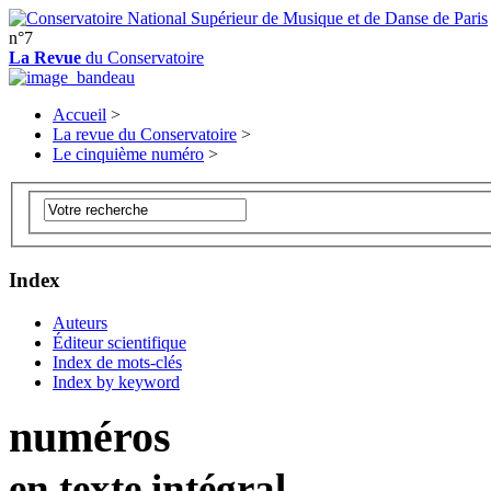
n°7
La Revue
du Conservatoire
Accueil
>
La revue du Conservatoire
>
Le cinquième numéro
>
Index
Auteurs
Éditeur scientifique
Index de mots-clés
Index by keyword
numéros
en texte intégral