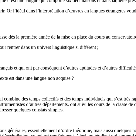
ue c’est une langue qui comporte six déclinaisons et dans laquelle pres
uérir. Or l’idéal dans l’interprétation d’œuvres en langues étrangères vou
sse dès la première année de la mise en place du cours au conservatoire
r rentrer dans un univers linguistique si différent ;
ançais et qui ont par conséquent d’autres aptitudes et d’autres difficulté
texte est dans une langue non acquise ?
 combine des temps collectifs et des temps individuels qui s’est très r
strumentistes d’autres départements, ont suivi les cours de la classe d
dresser quelques constats simples.
ons générales, essentiellement d’ordre théorique, mais aussi quelques no
assimilation, ce qui est très fréquent. Ainsi, un étudiant qui apprend trè