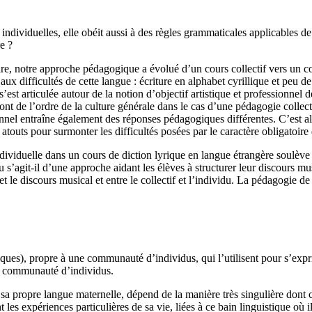
 individuelles, elle obéit aussi à des règles grammaticales applicables de
e ?
re, notre approche pédagogique a évolué d’un cours collectif vers un co
aux difficultés de cette langue : écriture en alphabet cyrillique et peu
e s’est articulée autour de la notion d’objectif artistique et professionn
sont de l’ordre de la culture générale dans le cas d’une pédagogie collec
ionnel entraîne également des réponses pédagogiques différentes. C’est a
outs pour surmonter les difficultés posées par le caractère obligatoire
ividuelle dans un cours de diction lyrique en langue étrangère soulève
u s’agit-il d’une approche aidant les élèves à structurer leur discours mu
t le discours musical et entre le collectif et l’individu. La pédagogie 
es), propre à une communauté d’individus, qui l’utilisent pour s’expri
ne communauté d’individus.
sa propre langue maternelle, dépend de la manière très singulière dont 
les expériences particulières de sa vie, liées à ce bain linguistique où i