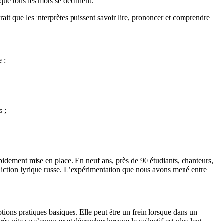
que tous les mots se déclinent.
drait que les interprètes puissent savoir lire, prononcer et comprendre
 :
s ;
apidement mise en place. En neuf ans, près de 90 étudiants, chanteurs,
e diction lyrique russe. L’expérimentation que nous avons mené entre
tions pratiques basiques. Elle peut être un frein lorsque dans un
s vite va s’ennuyer et décrocher lorsque le collectif est plus lent.