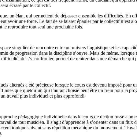
era écrasé par le collectif.
ue, un élan, qui permettent de dépasser ensemble les difficultés. En eff
ut avoir une force. Le fait de se laisser épauler par le collectif n’est al
t le reproduire tout seul une prochaine fois.
ce singulier de rencontre entre un univers linguistique et les capacités/
hemin de progression dans la discipline s’ouvre. Mais de même, lorsque n
te difficulté, de s’y confronter, permet de rentrer dans une démarche qui 
uels alternés a été précieuse lorsque le cours est devenu imposé pour une
ffinités que quelqu’un qui l’aurait choisie peut être un frein pour la prog
un travail plus individuel et plus approfondi.
pproche pédagogique individuelle dans le cours de diction russe a amené 
travail de tout musicien. Il s’agit d’apprendre à s’orienter dans un flux 
l’accent tonique suivant sans répétition mécanique du mouvement. Travai
e.