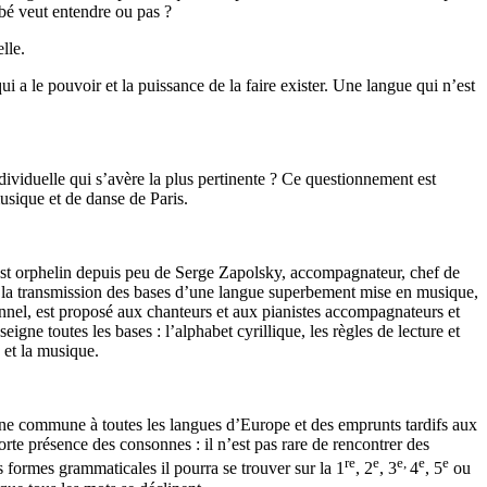
ébé veut entendre ou pas ?
lle.
ui a le pouvoir et la puissance de la faire exister. Une langue qui n’est
ndividuelle qui s’avère la plus pertinente ? Ce questionnement est
usique et de danse de Paris.
est orphelin depuis peu de Serge Zapolsky, accompagnateur, chef de
er la transmission des bases d’une langue superbement mise en musique,
onnel, est proposé aux chanteurs et aux pianistes accompagnateurs et
e toutes les bases : l’alphabet cyrillique, les règles de lecture et
e et la musique.
enne commune à toutes les langues d’Europe et des emprunts tardifs aux
orte présence des consonnes : il n’est pas rare de rencontrer des
re
e
e,
e
e
 formes grammaticales il pourra se trouver sur la 1
, 2
, 3
4
, 5
ou