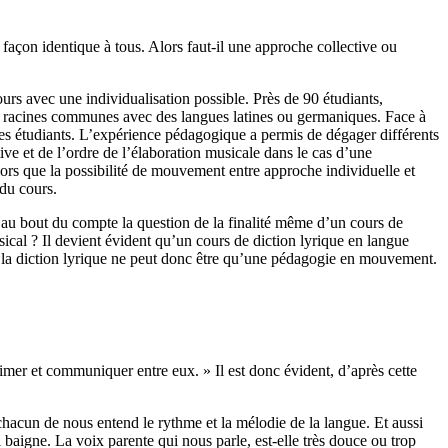
 façon identique à tous. Alors faut-il une approche collective ou
urs avec une individualisation possible. Près de 90 étudiants,
 de racines communes avec des langues latines ou germaniques. Face à
el des étudiants. L’expérience pédagogique a permis de dégager différents
tive et de l’ordre de l’élaboration musicale dans le cas d’une
lors que la possibilité de mouvement entre approche individuelle et
 du cours.
 au bout du compte la question de la finalité même d’un cours de
sical ? Il devient évident qu’un cours de diction lyrique en langue
de la diction lyrique ne peut donc être qu’une pédagogie en mouvement.
mer et communiquer entre eux. » Il est donc évident, d’après cette
chacun de nous entend le rythme et la mélodie de la langue. Et aussi
l baigne. La voix parente qui nous parle, est-elle très douce ou trop