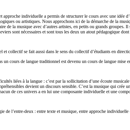
approche individuelle a permis de structurer le cours avec une idée d’en
gogiques ou artistiques. Nous approchons ici de la démarche de la musi
aire de la musique avec d’autres artistes, en petits ou grands groupes.
eviers sont nécessaires et sont tous les deux un atout pédagogique dont 
t collectif se fait aussi dans le sens du collectif d’étudiants en directi
ns un cours de langue traditionnel est devenu un cours de langue mise 
icultés liées à la langue : c’est par la sollicitation d’une écoute musi
réhensibles devient un discours sensible. C’est la musique qui crée une 
 chacun de ces univers a en lui une composante individuelle et une compo
e de l’entre-deux : entre texte et musique, entre approche individuelle 