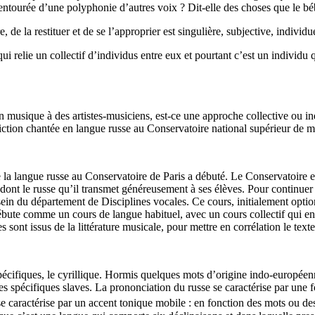
u entourée d’une polyphonie d’autres voix ? Dit-elle des choses que le b
 de la restituer et de se l’approprier est singulière, subjective, individue
i relie un collectif d’individus entre eux et pourtant c’est un individu q
en musique à des artistes-musiciens, est-ce une approche collective ou i
ction chantée en langue russe au Conservatoire national supérieur de m
la langue russe au Conservatoire de Paris a débuté. Le Conservatoire 
s, dont le russe qu’il transmet généreusement à ses élèves. Pour continu
sein du département de Disciplines vocales. Ce cours, initialement opti
e comme un cours de langue habituel, avec un cours collectif qui enseign
 sont issus de la littérature musicale, pour mettre en corrélation le text
s spécifiques, le cyrillique. Hormis quelques mots d’origine indo-europé
s spécifiques slaves. La prononciation du russe se caractérise par une f
e caractérise par un accent tonique mobile : en fonction des mots ou des