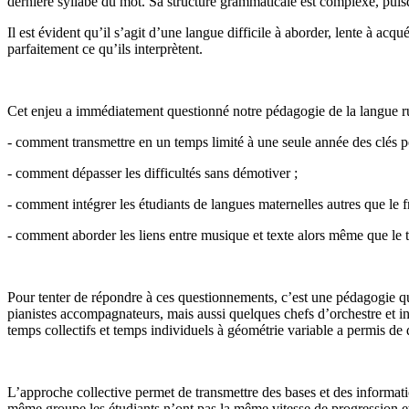
dernière syllabe du mot. Sa structure grammaticale est complexe, puisq
Il est évident qu’il s’agit d’une langue difficile à aborder, lente à acq
parfaitement ce qu’ils interprètent.
Cet enjeu a immédiatement questionné notre pédagogie de la langue ru
- comment transmettre en un temps limité à une seule année des clés pou
- comment dépasser les difficultés sans démotiver ;
- comment intégrer les étudiants de langues maternelles autres que le fr
- comment aborder les liens entre musique et texte alors même que le 
Pour tenter de répondre à ces questionnements, c’est une pédagogie qui
pianistes accompagnateurs, mais aussi quelques chefs d’orchestre et in
temps collectifs et temps individuels à géométrie variable a permis de 
L’approche collective permet de transmettre des bases et des informati
même groupe les étudiants n’ont pas la même vitesse de progression et d’