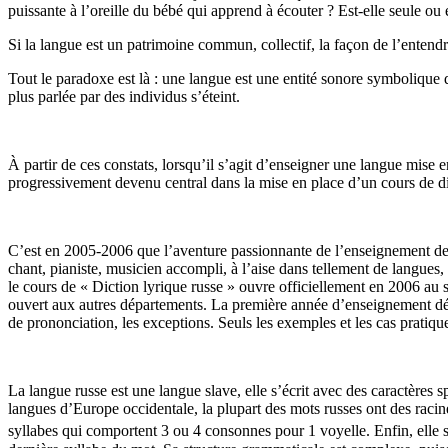
puissante à l’oreille du bébé qui apprend à écouter ? Est-elle seule o
Si la langue est un patrimoine commun, collectif, la façon de l’entendre,
Tout le paradoxe est là : une langue est une entité sonore symbolique qu
plus parlée par des individus s’éteint.
À partir de ces constats, lorsqu’il s’agit d’enseigner une langue mise 
progressivement devenu central dans la mise en place d’un cours de di
C’est en 2005-2006 que l’aventure passionnante de l’enseignement de 
chant, pianiste, musicien accompli, à l’aise dans tellement de langue
le cours de « Diction lyrique russe » ouvre officiellement en 2006 au 
ouvert aux autres départements. La première année d’enseignement début
de prononciation, les exceptions. Seuls les exemples et les cas pratiques
La langue russe est une langue slave, elle s’écrit avec des caractère
langues d’Europe occidentale, la plupart des mots russes ont des racine
syllabes qui comportent 3 ou 4 consonnes pour 1 voyelle. Enfin, elle s