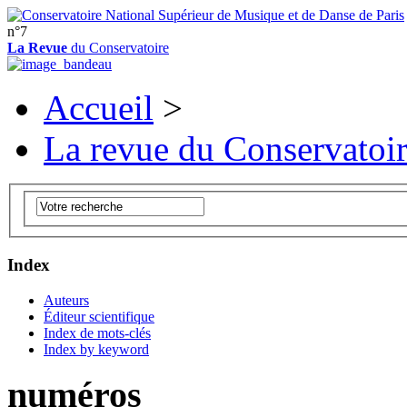
n°7
La Revue
du Conservatoire
Accueil
>
La revue du Conservatoi
Index
Auteurs
Éditeur scientifique
Index de mots-clés
Index by keyword
numéros