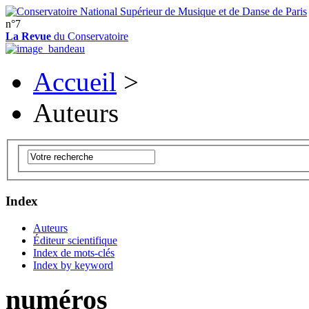
n°7
La Revue
du Conservatoire
Accueil
>
Auteurs
Index
Auteurs
Éditeur scientifique
Index de mots-clés
Index by keyword
numéros