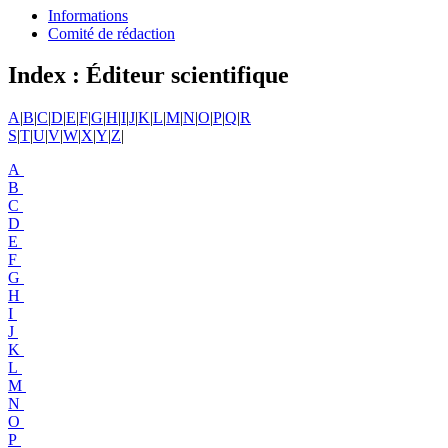
Informations
Comité de rédaction
Index : Éditeur scientifique
A
|
B
|
C
|
D
|
E
|
F
|
G
|
H
|
I
|
J
|
K
|
L
|
M
|
N
|
O
|
P
|
Q
|
R
S
|
T
|
U
|
V
|
W
|
X
|
Y
|
Z
|
A
B
C
D
E
F
G
H
I
J
K
L
M
N
O
P