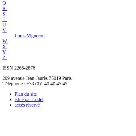
Q
R
S
T
U
V
Louis
Vigneron
W
X
Y
Z
ISSN 2265-2876
209 avenue Jean-Jaurès 75019 Paris
Téléphone : +33 (0)1 40 40 45 45
Plan du site
édité par Lodel
accès réservé