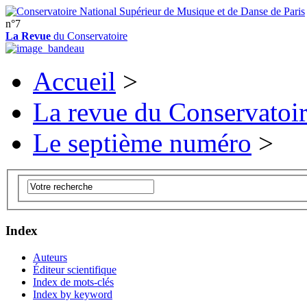
n°7
La Revue
du Conservatoire
Accueil
>
La revue du Conservatoi
Le septième numéro
>
Index
Auteurs
Éditeur scientifique
Index de mots-clés
Index by keyword