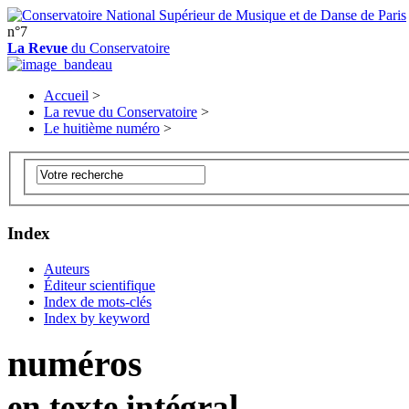
n°7
La Revue
du Conservatoire
Accueil
>
La revue du Conservatoire
>
Le huitième numéro
>
Index
Auteurs
Éditeur scientifique
Index de mots-clés
Index by keyword
numéros
en texte intégral