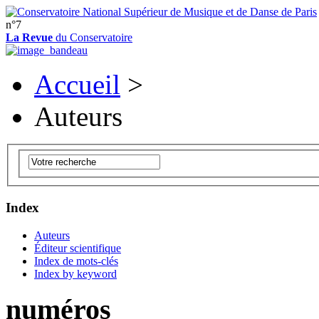
n°7
La Revue
du Conservatoire
Accueil
>
Auteurs
Index
Auteurs
Éditeur scientifique
Index de mots-clés
Index by keyword
numéros