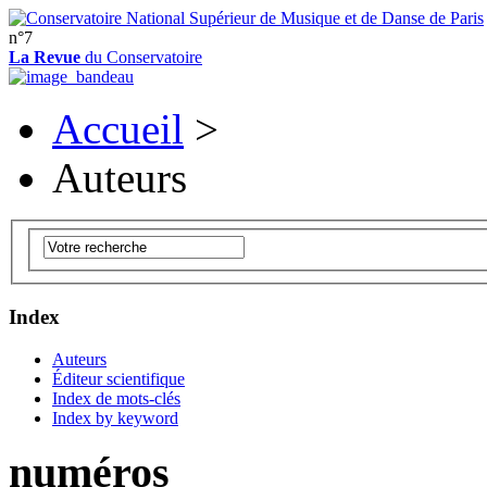
n°7
La Revue
du Conservatoire
Accueil
>
Auteurs
Index
Auteurs
Éditeur scientifique
Index de mots-clés
Index by keyword
numéros