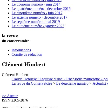
Le troisième numéro - juin 2014
Le quatrième numéro - décembre 2015
Le cinquième numéro - juin 2017
Le sixième numéro - décembre 2017
Le septième numéro - mai 2019
Le huitième numéro - janvier 2025
la revue
du conservatoire
Informations
Comité de rédaction
Clément
Himbert
Clément
Himbert
Claude Debussy : Esquisse d’une « Rhapsodie mauresque » pour 
La revue du Conservatoire
>
Le deuxième numéro
>
Actualité 
>> Auteur
ISSN 2265-2876