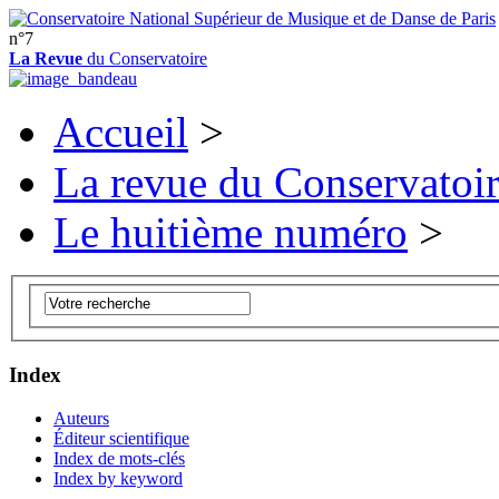
n°7
La Revue
du Conservatoire
Accueil
>
La revue du Conservatoi
Le huitième numéro
>
Index
Auteurs
Éditeur scientifique
Index de mots-clés
Index by keyword