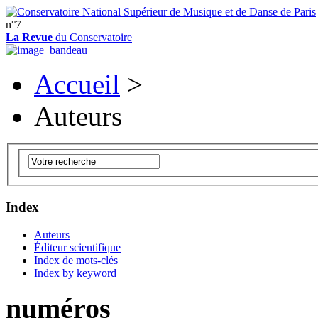
n°7
La Revue
du Conservatoire
Accueil
>
Auteurs
Index
Auteurs
Éditeur scientifique
Index de mots-clés
Index by keyword
numéros