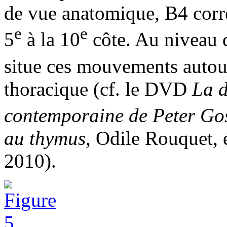
de vue anatomique, B4 corre
e
e
5
à la 10
côte. Au niveau d
situe ces mouvements autour
thoracique (cf. le DVD
La d
contemporaine de Peter Gos
au thymus
, Odile Rouquet,
2010).